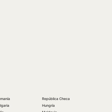
manía
República Checa
lgaria
Hungría