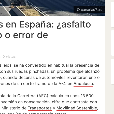
© canarias7.es
s en España: ¿asfalto
 o error de
s, 0 vistas
s lejos, se ha convertido en habitual la presencia de
 con sus ruedas pinchadas, un problema que alcanzó
ro, cuando decenas de automóviles reventaron uno o
vones de un corto tramo de la A-4, en
Andalucía
.
ola de la Carretera (AEC) calcula en unos 13.500
 inversión en conservación, cifra que contrasta con
l Ministerio de
Transportes
y
Movilidad Sostenible
,
er las vías de competencia estatal.