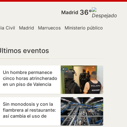
36°
Madrid
ia Civil
Madrid
Marruecos
Ministerio público
Policía
Últimos eventos
Un hombre permanece
cinco horas atrincherado
en un piso de Valencia
con su madre
Sin monodosis y con la
fiambrera al restaurante:
así cambia el uso de
plásticos la nueva