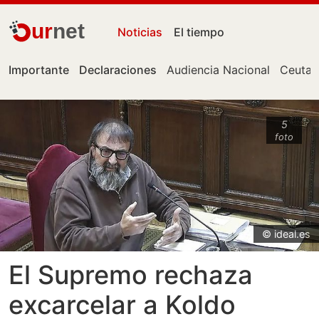
ur
net
Noticias
El tiempo
Importante
Declaraciones
Audiencia Nacional
Ceuta
5
foto
© ideal.es
El Supremo rechaza
excarcelar a Koldo