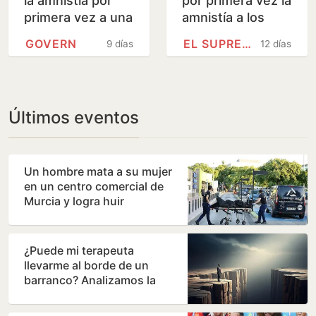
la amnistía por
por primera vez la
primera vez a una
amnistía a los
consellera del
condenados por
GOVERN
EL SUPREMO
9 días
12 días
Govern que
desobediencia
impulsó el 1-O
Últimos eventos
Un hombre mata a su mujer
en un centro comercial de
Murcia y logra huir
¿Puede mi terapeuta
llevarme al borde de un
barranco? Analizamos la
terapia de los Andic