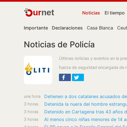
ur
net
Noticias
El tiempo
Importante
Declaraciones
Casa Blanca
Ceu
Noticias de Policía
Últimas noticias y eventos en la pre
fuerza de seguridad encargada de m
Detienen a dos catalanes acusados de
una hora
Detenida la nuera del hombre estrang
3 horas
3 horas
3 horas
4 horas