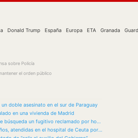
ta
Donald Trump
España
Europa
ETA
Granada
Guard
nsa sobre Policía
antener el orden público
 un doble asesinato en el sur de Paraguay
ulado en una vivienda de Madrid
Detenido en Cartagena tras 43 años de búsqueda un fugitivo reclamado por homicidio en…
Al menos cinco niñas menores de 14 años, atendidas en el hospital de Ceuta por posibles…