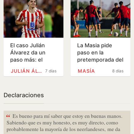
El caso Julián
La Masia pide
Álvarez da un
paso en la
paso más: el
pretemporada del
Barça recibe la
Barça
JULIÁN ÁLVAREZ
MASÍA
7 días
8 días
denuncia del
Atlético
Declaraciones
“
Es bueno para mí saber que estoy en buenas manos.
Sabiendo que es muy honesto, es muy directo, como
probablemente la mayoría de los neerlandeses, me da