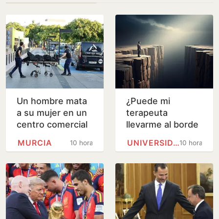
Un hombre mata
¿Puede mi
a su mujer en un
terapeuta
centro comercial
llevarme al borde
de Murcia y logra
de un barranco?
MURCIA
UNIVERSIDAD DE BARCELONA
10 horas
10 horas
huir
Analizamos la
terapia de los
Andic