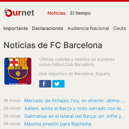
ur
net
Noticias
El tiempo
Importante
Declaraciones
Audiencia Nacional
Ceuta
Noticias de FC Barcelona
Últimas noticias y eventos en la prensa
sobre Fútbol Club Barcelona
club deportivo de Barcelona, España
Mercado de fichajes, hoy, en directo: última hora de FC Barcelona, Real Madrid y todas las…
16 minutos
Asllani, adiós al Barça y todo cerrado con el Leipzig por 30 millones
26 minutos
Galimatías en el lateral del Barça: sin Jofre y con Balde renqueante
26 minutos
Máxima presión para Raphinha
26 minutos