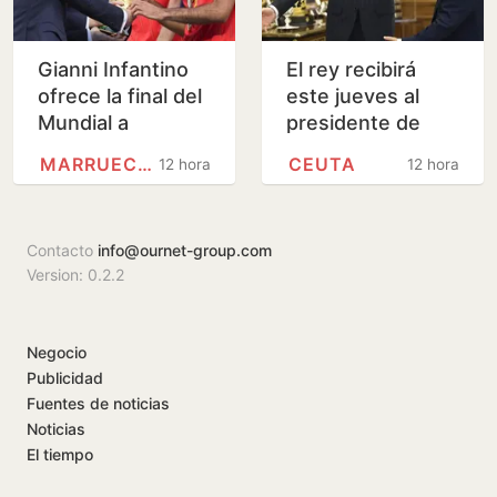
Gianni Infantino
El rey recibirá
ofrece la final del
este jueves al
Mundial a
presidente de
Marruecos a
Ceuta en Palma
MARRUECOS
CEUTA
12 horas
12 horas
cambio de apoyos
para su
continuidad,…
Contacto
info@ournet-group.com
Version: 0.2.2
Negocio
Publicidad
Fuentes de noticias
Noticias
El tiempo