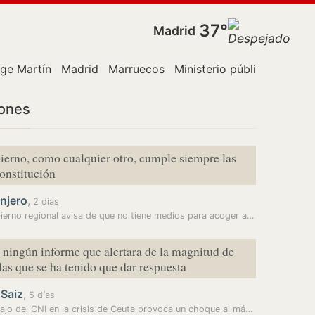
37°
Madrid
ge Martín
Madrid
Marruecos
Ministerio público
Policía
iones
ierno, como cualquier otro, cumple siempre las
Constitución
njero
,
2 días
ierno regional avisa de que no tiene medios para acoger a…
ningún informe que alertara de la magnitud de
 las que se ha tenido que dar respuesta
 Saiz
,
5 días
El trabajo del CNI en la crisis de Ceuta provoca un choque al más alto…