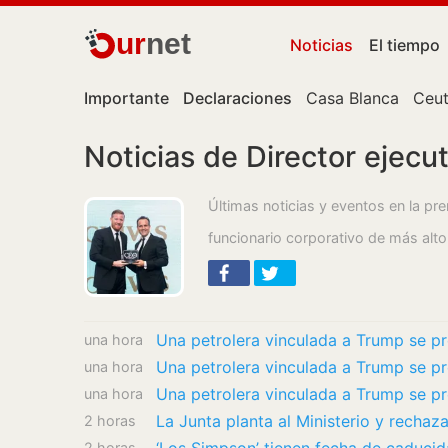
ur
net
Noticias
El tiempo
Importante
Declaraciones
Casa Blanca
Ceu
Noticias de Director ejecu
Últimas noticias y eventos en la pre
funcionario corporativo de más alt
una hora
una hora
una hora
2 horas
2 horas