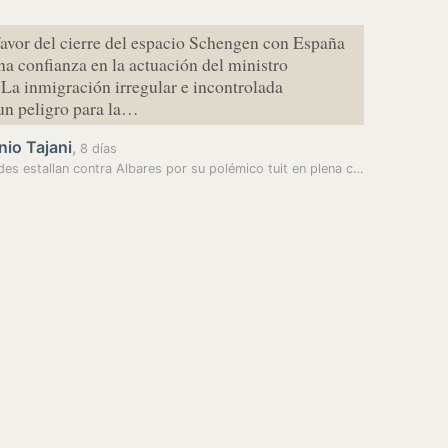
favor del cierre del espacio Schengen con España
na confianza en la actuación del ministro
 La inmigración irregular e incontrolada
un peligro para la…
io Tajani
,
8 días
Las redes estallan contra Albares por su polémico tuit en plena crisis…