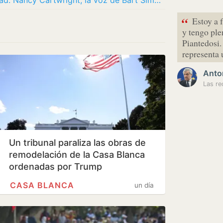
‘Los Simpson’ tienen fecha de caducidad: Nancy Cartwright, la voz de Bart Simpson, apunta…
“
Estoy a 
y tengo ple
Piantedosi.
representa 
Anton
Un tribunal paraliza las obras de
remodelación de la Casa Blanca
ordenadas por Trump
CASA BLANCA
un día