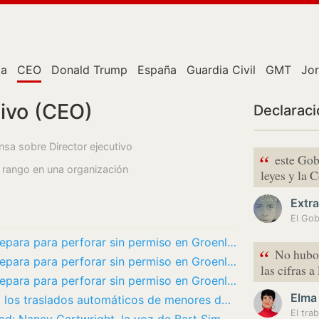
ta
CEO
Donald Trump
España
Guardia Civil
GMT
Jor
tivo (CEO)
Declarac
nsa sobre Director ejecutivo
“
este Gob
o rango en una organización
leyes y la 
Extra
El Gob
Una petrolera vinculada a Trump se prepara para perforar sin permiso en Groenlandia
“
No hubo 
Una petrolera vinculada a Trump se prepara para perforar sin permiso en Groenlandia
las cifras a
Una petrolera vinculada a Trump se prepara para perforar sin permiso en Groenlandia
Elma
La Junta planta al Ministerio y rechaza los traslados automáticos de menores desde Ceuta