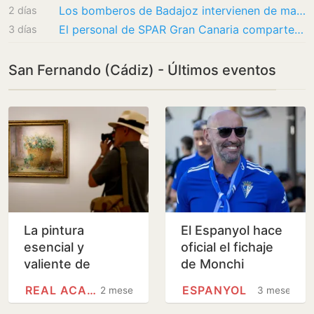
Los bomberos de Badajoz intervienen de madrugada por coches quemados en San Fernando y Las…
2 días
El personal de SPAR Gran Canaria comparte las claves para acertar con la fruta de…
3 días
San Fernando (Cádiz) - Últimos eventos
La pintura
El Espanyol hace
esencial y
oficial el fichaje
valiente de
de Monchi
Carmen Laffón
REAL ACADEMIA
ESPANYOL
2 meses
3 meses
brilla en el