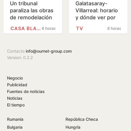
Un tribunal
Galatasaray-
paraliza las obras
Villarreal: horario
de remodelación
y dónde ver por
de la Casa Blanca
televisión el
CASA BLANCA
TV
6 horas
6 horas
ordenadas por
último amistoso
Trump
de pretemporada
del…
Contacto
info@ournet-group.com
Version: 0.2.2
Negocio
Publicidad
Fuentes de noticias
Noticias
El tiempo
Rumanía
República Checa
Bulgaria
Hungría