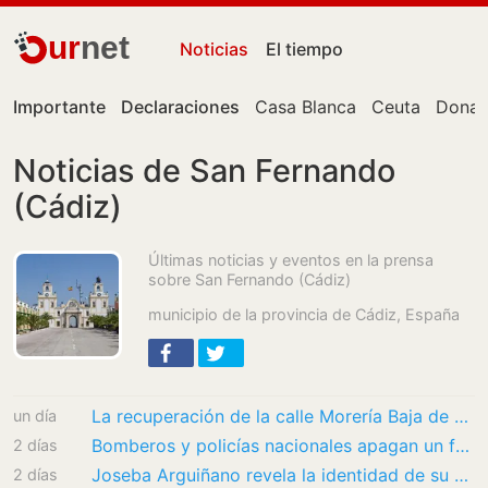
ur
net
Noticias
El tiempo
Importante
Declaraciones
Casa Blanca
Ceuta
Donal
Noticias de San Fernando
(Cádiz)
Últimas noticias y eventos en la prensa
sobre San Fernando (Cádiz)
municipio de la provincia de Cádiz, España
La recuperación de la calle Morería Baja de Cartagena sigue adelante
un día
Bomberos y policías nacionales apagan un fuego en una vivienda de Badajoz
2 días
Joseba Arguiñano revela la identidad de su próximo invitado: una estrella de la televisión
2 días