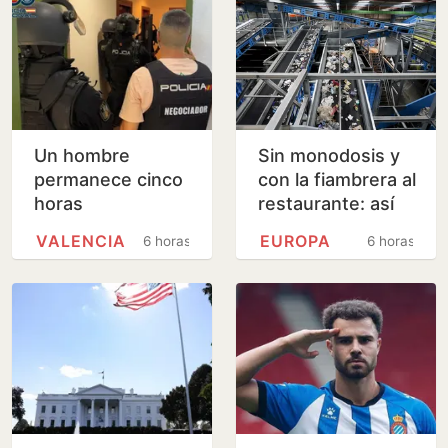
Un hombre
Sin monodosis y
permanece cinco
con la fiambrera al
horas
restaurante: así
atrincherado en
cambia el uso de
VALENCIA
EUROPA
6 horas
6 horas
un piso de
plásticos la nueva
Valencia con su
directiva…
madre