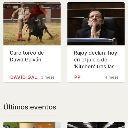
Thyssen
Caro toreo de
Rajoy declara hoy
David Galván
en el juicio de
'Kitchen' tras las
graves
DAVID GALVÁN
PP
3 meses
4 meses
acusaciones de
Bárcenas
Últimos eventos