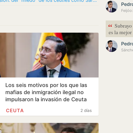
Ceuta, una semana después de la invasión: del “miedo” de los ceutíes como Sara a la…
Pedr
“
Subrayo 
es la mejor
Pedr
Los seis motivos por los que las
mafias de inmigración ilegal no
impulsaron la invasión de Ceuta
en…
CEUTA
2 días