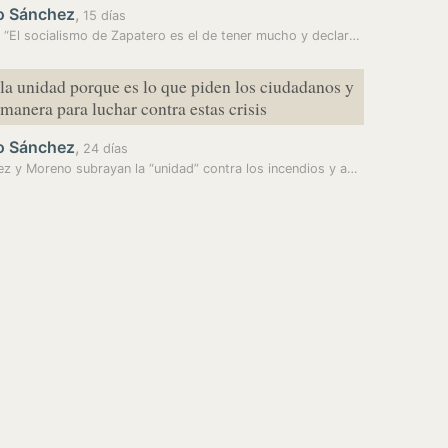
o Sánchez
,
15 días
Feijóo: “El socialismo de Zapatero es el de tener mucho y declarar…
la unidad porque es lo que piden los ciudadanos y
 manera para luchar contra estas crisis
o Sánchez
,
24 días
Sánchez y Moreno subrayan la “unidad” contra los incendios y advierten…