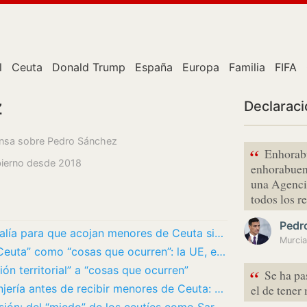
l
Ceuta
Donald Trump
España
Europa
Familia
FIFA
z
Declarac
rensa sobre Pedro Sánchez
“
Enhorabu
obierno desde 2018
enhorabuena
una Agencia
todos los 
Pedr
El Gobierno amenaza al PP con la Fiscalía para que acojan menores de Ceuta sin llamar a…
Murcia
Sánchez intenta enterrar “el ataque a Ceuta” como “cosas que ocurren”: la UE, el Senado y…
ión territorial” a “cosas que ocurren”
“
Se ha pa
El PP pide cambios en la Ley de Extranjería antes de recibir menores de Ceuta: quiere que…
el de tener