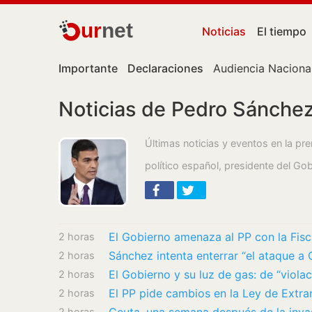
ur
net
Noticias
El tiempo
Importante
Declaraciones
Audiencia Naciona
Noticias de Pedro Sánche
Últimas noticias y eventos en la p
político español, presidente del G
2 horas
2 horas
El Gobierno y su luz de gas: de “violac
2 horas
2 horas
2 horas