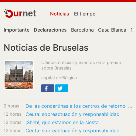
ur
net
Noticias
El tiempo
Importante
Declaraciones
Barcelona
Casa Blanca
Ce
Noticias de Bruselas
Últimas noticias y eventos en la prensa
sobre Bruselas
capital de Bélgica
De las concertinas a los centros de retorno: el giro de la UE hacia una política…
2 horas
Ceuta: sobreactuación y responsabilidad
12 horas
¡Shhh!, que estamos en la siesta
12 horas
Ceuta: sobreactuación y responsabilidad
12 horas