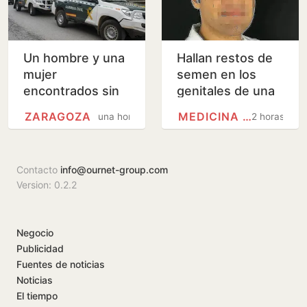
Un hombre y una
Hallan restos de
mujer
semen en los
encontrados sin
genitales de una
vida en su
de las víctimas del
ZARAGOZA
MEDICINA FORENSE
una hora
2 horas
vivienda de
cirujano acusado
Zaragoza, con
de violar en sus…
signos de
Contacto
info@ournet-group.com
violencia
Version: 0.2.2
Negocio
Publicidad
Fuentes de noticias
Noticias
El tiempo