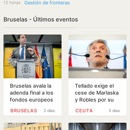
Gestión de fronteras
12 horas
Bruselas - Últimos eventos
Bruselas avala la
Tellado exige el
adenda final a los
cese de Marlaska
fondos europeos
y Robles por su
del plan de
gestión de la
BRUSELAS
CEUTA
2 días
5 días
recuperación
crisis migratoria
de Ceuta