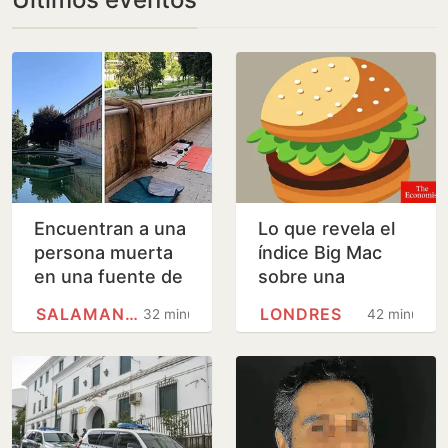
Encuentran a una
Lo que revela el
persona muerta
índice Big Mac
en una fuente de
sobre una
Salamanca
«guerra de la
SALAMANCA
LONDRES
32 minutos
42 minutos
carne» monetaria
a escala mundial