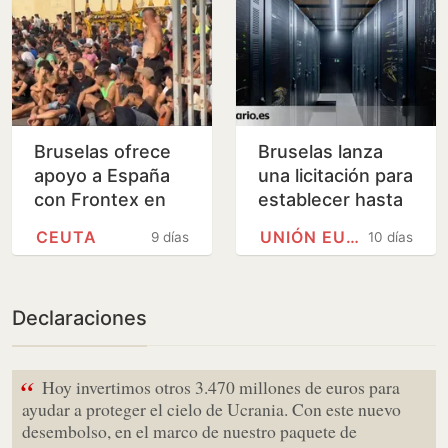
Bruselas ofrece
Bruselas lanza
apoyo a España
una licitación para
con Frontex en
establecer hasta
Ceuta y pide a
siete
CEUTA
UNIÓN EUROPEA
9 días
10 días
Marruecos
gigafactorías de
medidas
IA en Europa
inmediatas
Declaraciones
“
Hoy invertimos otros 3.470 millones de euros para
ayudar a proteger el cielo de Ucrania. Con este nuevo
desembolso, en el marco de nuestro paquete de