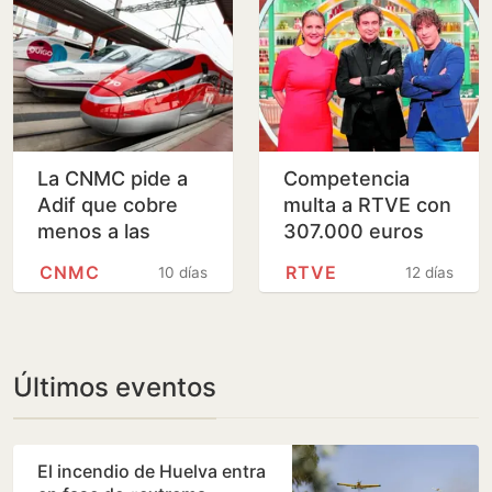
La CNMC pide a
Competencia
Adif que cobre
multa a RTVE con
menos a las
307.000 euros
operadoras de
«por emitir
CNMC
RTVE
10 días
12 días
alta velocidad en
publicidad sin
las líneas a
identificar y fuera
Málaga y…
del…
Últimos eventos
El incendio de Huelva entra