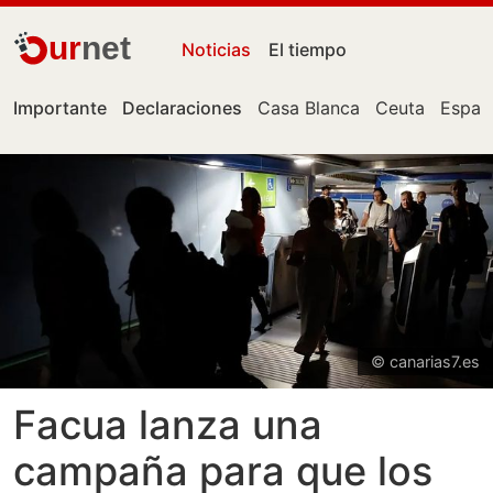
ur
net
Noticias
El tiempo
Importante
Declaraciones
Casa Blanca
Ceuta
Españ
© canarias7.es
Facua lanza una
campaña para que los