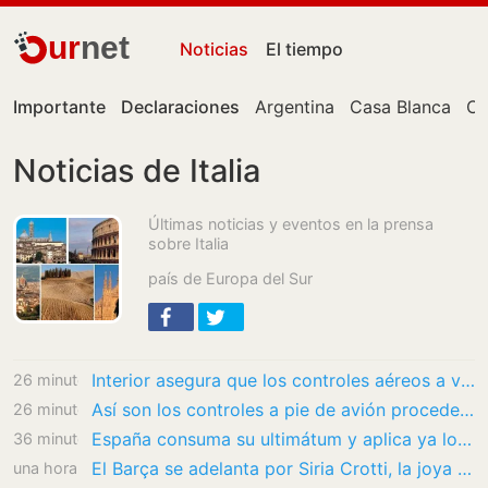
ur
net
Noticias
El tiempo
Importante
Declaraciones
Argentina
Casa Blanca
Ce
Noticias de Italia
Últimas noticias y eventos en la prensa
sobre Italia
país de Europa del Sur
Interior asegura que los controles aéreos a viajeros de Italia se realizan «a puerta de…
26 minutos
Así son los controles a pie de avión procedente de Italia: centrados en ciudadanos de…
26 minutos
España consuma su ultimátum y aplica ya los controles a los vuelos procedentes de Italia
36 minutos
El Barça se adelanta por Siria Crotti, la joya italiana de la Roma
una hora