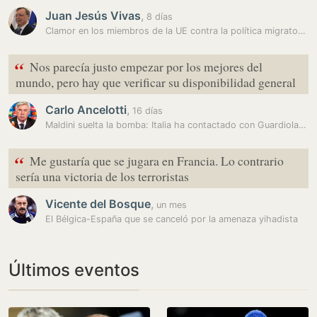
Juan Jesús Vivas
,
8 días
Clamor en los miembros de la UE contra la política migratoria de…
“
Nos parecía justo empezar por los mejores del
mundo, pero hay que verificar su disponibilidad general
Carlo Ancelotti
,
16 días
Maldini suelta la bomba: Italia ha contactado con Guardiola... ¡y con…
“
Me gustaría que se jugara en Francia. Lo contrario
sería una victoria de los terroristas
Vicente del Bosque
,
un mes
El Bélgica-España que se canceló por la amenaza yihadista
Últimos eventos