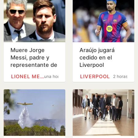
Muere Jorge
Araújo jugará
Messi, padre y
cedido en el
representante de
Liverpool
Leo Messi, a los
LIONEL MESSI
LIVERPOOL
una hora
2 horas
68 años