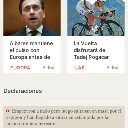
Albares mantiene
La Vuelta
el pulso con
disfrutará de
Europa antes de
Tadej Pogacar
la reunión de
EUROPA
UAE
5 días
5 días
ministros y carga
contra Italia por
«no…
Declaraciones
“
Empezaron a nado pero luego saltaban en masa por el
espigón y han llegado a entrar en estampida por la
misma frontera terrestre