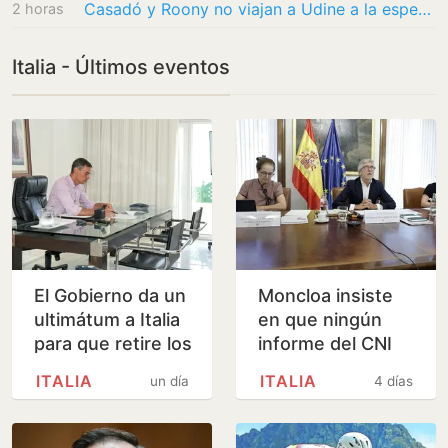
Casadó y Roony no viajan a Udine a la espera de resolver su futuro
2 horas
Italia - Últimos eventos
El Gobierno da un
Moncloa insiste
ultimátum a Italia
en que ningún
para que retire los
informe del CNI
controles en la
alertó de la
ITALIA
ITALIA
un día
4 días
frontera a los
magnitud de la
viajeros que…
crisis de Ceuta