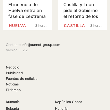
El incendio de
Castilla y León
Huelva entra en
pide al Gobierno
fase de «extrema
el retorno de los
complejidad» por
menores a
HUELVA
CASTILLA
3 horas
3 horas
los cambios de
Marruecos desde
viento
Ceuta
Contacto
info@ournet-group.com
Version: 0.2.2
Negocio
Publicidad
Fuentes de noticias
Noticias
El tiempo
Rumanía
República Checa
Bulgaria
Hungría