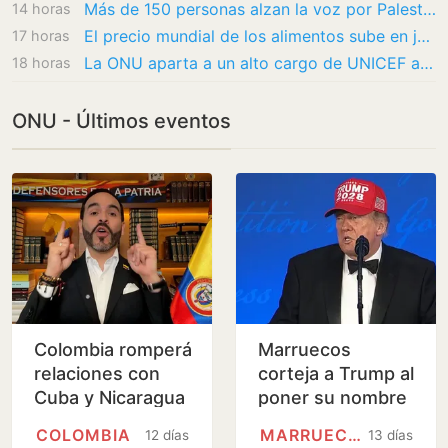
Más de 150 personas alzan la voz por Palestina en Los Alcázares: «No dejemos de hablar de…
14 horas
El precio mundial de los alimentos sube en julio a máximos desde 2023
17 horas
La ONU aparta a un alto cargo de UNICEF acusado de espiar para Israel
18 horas
ONU - Últimos eventos
Colombia romperá
Marruecos
relaciones con
corteja a Trump al
Cuba y Nicaragua
poner su nombre
a una autopista
COLOMBIA
MARRUECOS
12 días
13 días
en el Sáhara