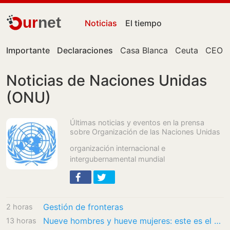
ur
net
Noticias
El tiempo
Importante
Declaraciones
Casa Blanca
Ceuta
CEO
Noticias de Naciones Unidas
(ONU)
Últimas noticias y eventos en la prensa
sobre Organización de las Naciones Unidas
organización internacional e
intergubernamental mundial
Gestión de fronteras
2 horas
Nueve hombres y hueve mujeres: este es el gobierno del nuevo presidente de Colombia
13 horas