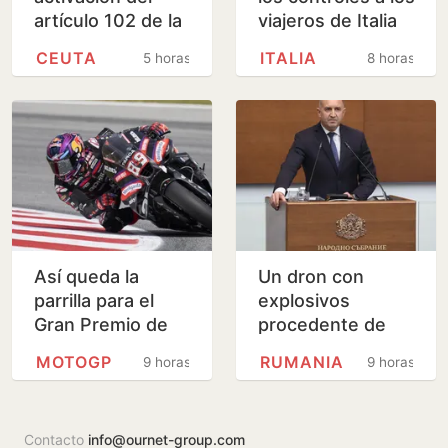
artículo 102 de la
viajeros de Italia
Constitución para
por la presión
CEUTA
ITALIA
5 horas
8 horas
investigar a
migratoria en su
Sánchez por…
país
Así queda la
Un dron con
parrilla para el
explosivos
Gran Premio de
procedente de
Gran Bretaña de
Rumania se
MOTOGP
RUMANIA
9 horas
9 horas
MotoGP
estrella cerca de
un gasoducto en
Bulgaria
Contacto
info@ournet-group.com