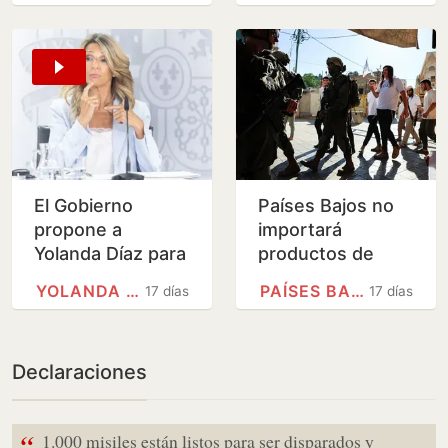
El Gobierno
Países Bajos no
propone a
importará
Yolanda Díaz para
productos de
optar a la
colonos israelíes
YOLANDA DÍAZ
PAÍSES BAJOS
17 días
17 días
dirección de la
Organización
Internacional del…
Declaraciones
“
1.000 misiles están listos para ser disparados y