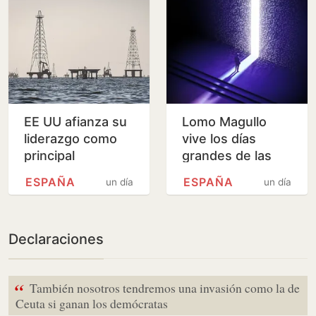
a los…
Leipzig
EE UU afianza su
Lomo Magullo
liderazgo como
vive los días
principal
grandes de las
proveedor de
fiestas de
ESPAÑA
ESPAÑA
un día
un día
petróleo de
Nuestra Señora
España
de Las Nieves
Declaraciones
“
También nosotros tendremos una invasión como la de
Ceuta si ganan los demócratas