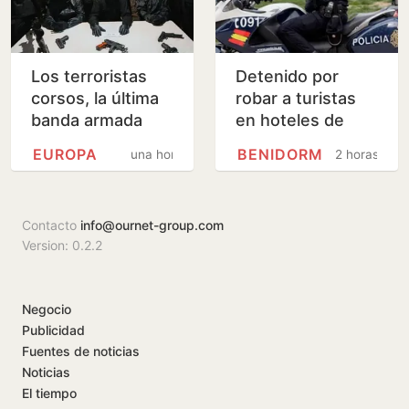
Los terroristas
Detenido por
corsos, la última
robar a turistas
banda armada
en hoteles de
independentista
Benidorm durante
EUROPA
BENIDORM
una hora
2 horas
de Europa,
el desayuno
declaran la guerra
a los…
Contacto
info@ournet-group.com
Version: 0.2.2
Negocio
Publicidad
Fuentes de noticias
Noticias
El tiempo