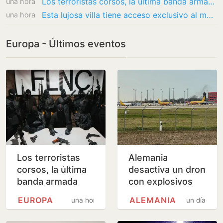
Los terroristas corsos, la última banda armada independentista de Europa, declaran la…
una hora
Esta lujosa villa tiene acceso exclusivo al mar de Liguria, de aguas cristalinas
una hora
Europa - Últimos eventos
Los terroristas
Alemania
corsos, la última
desactiva un dron
banda armada
con explosivos
independentista
que amenazaba a
EUROPA
ALEMANIA
una hora
un día
de Europa,
aviones
declaran la guerra
ucranianos en