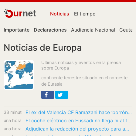
ur
net
Noticias
El tiempo
Importante
Declaraciones
Audiencia Nacional
Ceuta
Noticias de Europa
Últimas noticias y eventos en la prensa
sobre Europa
continente terrestre situado en el noroeste
de Eurasia
El ex del Valencia CF Ramazani hace ‘borrón y cuenta nueva’
38 minutos
El coche eléctrico en Euskadi no llega ni al 1% en un parque móvil cada vez más envejecido
una hora
Adjudican la redacción del proyecto para ampliar el edificio administrativo de la Junta en…
una hora