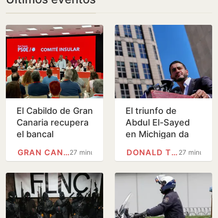
El Cabildo de Gran
El triunfo de
Canaria recupera
Abdul El-Sayed
el bancal
en Michigan da
tradicional de Los
impulso al sector
GRAN CANARIA
DONALD TRUMP
27 minutos
27 minutos
Lavaderos de
más progresista
Artenara
del Partido
Demócrata