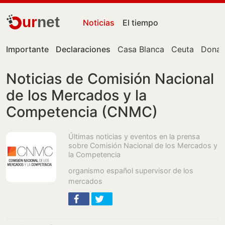
ur
net
Noticias
El tiempo
Importante
Declaraciones
Casa Blanca
Ceuta
Donal
Noticias de Comisión Nacional
de los Mercados y la
Competencia (CNMC)
Últimas noticias y eventos en la prensa
sobre Comisión Nacional de los Mercados y
la Competencia
organismo español supervisor de los
mercados