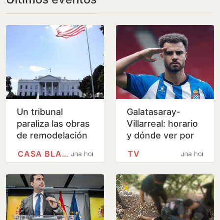
Un tribunal
Galatasaray-
paraliza las obras
Villarreal: horario
de remodelación
y dónde ver por
de la Casa Blanca
televisión el
CASA BLANCA
TV
una hora
una hora
ordenadas por
último amistoso
Trump
de pretemporada
del…