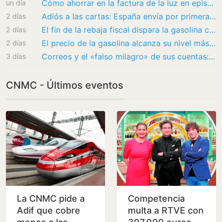
Cómo ahorrar en la factura de la luz en episodios de calor extremo: así puedes gastar…
un día
Adiós a las cartas: España envía por primera vez más paquetes que correo tradicional
2 días
El fin de la rebaja fiscal dispara la gasolina cerca del récord del año en plenas…
2 días
El precio de la gasolina alcanza su nivel más alto desde marzo en plenas vacaciones de…
2 días
Correos y el «falso milagro» de sus cuentas: dinero público e ingeniería financiera
3 días
CNMC - Últimos eventos
La CNMC pide a
Competencia
Adif que cobre
multa a RTVE con