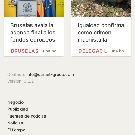
Bruselas avala la
Igualdad confirma
adenda final a los
como crimen
fondos europeos
machista la
del plan de
muerte de
BRUSELAS
DELEGACIÓN DEL GOBIERNO
una hora
una hora
recuperación
Melinda, de 45
años, en
Benahavís
Contacto
info@ournet-group.com
Version: 0.2.2
Negocio
Publicidad
Fuentes de noticias
Noticias
El tiempo