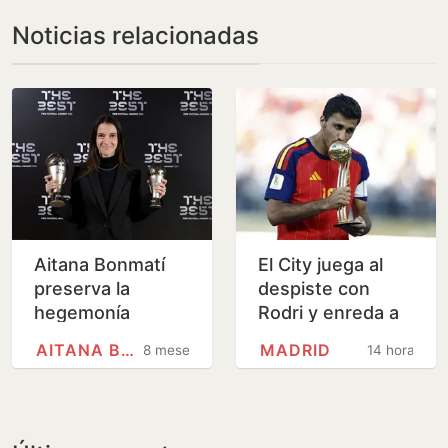
Noticias relacionadas
Aitana Bonmatí
El City juega al
preserva la
despiste con
hegemonía
Rodri y enreda a
española con un
Madrid y Barça
AITANA BONMATÍ
MADRID
8 meses
14 horas
The Best
simbólico