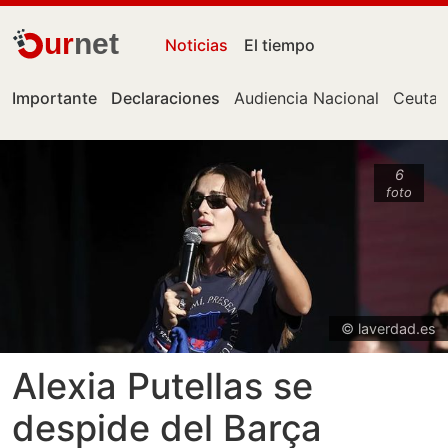
ur
net
Noticias
El tiempo
Importante
Declaraciones
Audiencia Nacional
Ceuta
6
foto
© laverdad.es
Alexia Putellas se
despide del Barça