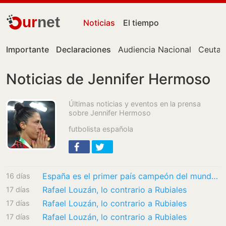
ur
net
Noticias
El tiempo
Importante
Declaraciones
Audiencia Nacional
Ceuta
Noticias de Jennifer Hermoso
Últimas noticias y eventos en la prensa
sobre Jennifer Hermoso
futbolista española
España es el primer país campeón del mundo de fútbol masculino y femenino
16 días
Rafael Louzán, lo contrario a Rubiales
17 días
Rafael Louzán, lo contrario a Rubiales
17 días
Rafael Louzán, lo contrario a Rubiales
17 días