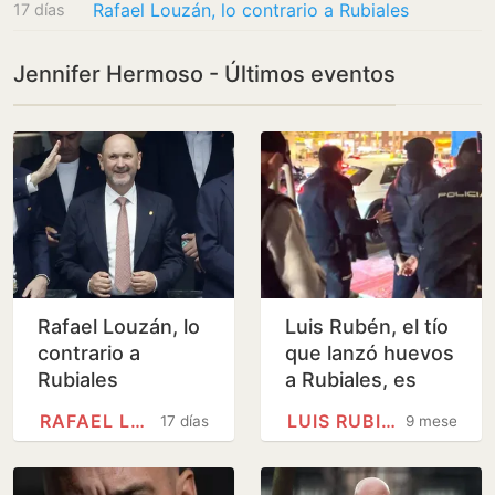
Rafael Louzán, lo contrario a Rubiales
17 días
Jennifer Hermoso - Últimos eventos
Rafael Louzán, lo
Luis Rubén, el tío
contrario a
que lanzó huevos
Rubiales
a Rubiales, es
actor de 'La que
RAFAEL LOUZÁN
LUIS RUBIALES
17 días
9 meses
se avecina' y
'Cuéntame'