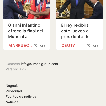
Gianni Infantino
El rey recibirá
ofrece la final del
este jueves al
Mundial a
presidente de
Marruecos a
Ceuta en Palma
MARRUECOS
CEUTA
10 horas
10 horas
cambio de apoyos
para su
continuidad,…
Contacto
info@ournet-group.com
Version: 0.2.2
Negocio
Publicidad
Fuentes de noticias
Noticias