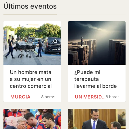
Últimos eventos
Un hombre mata
¿Puede mi
a su mujer en un
terapeuta
centro comercial
llevarme al borde
de Murcia y logra
de un barranco?
MURCIA
UNIVERSIDAD DE BARCELONA
8 horas
8 horas
huir
Analizamos la
terapia de los
Andic