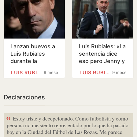
Lanzan huevos a
Luis Rubiales: «La
Luis Rubiales
sentencia dice
durante la
eso pero Jenny y
presentación de
yo sabemos que
LUIS RUBIALES
LUIS RUBIALES
9 meses
9 meses
su libro
no fue así»
Declaraciones
“
Estoy triste y decepcionado. Como futbolista y como
persona no me siento representado por lo que ha pasado
hoy en la Ciudad del Fútbol de Las Rozas. Me parece