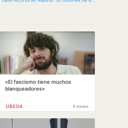
Ye (antes conocido como Kanye West) bate récords en Madrid: 50 millones de euros, 40.000…
«El fascismo tiene muchos
blanqueadores»
ÚBEDA
6 meses