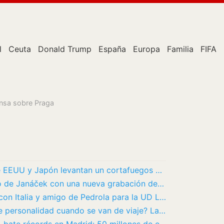
l
Ceuta
Donald Trump
España
Europa
Familia
FIFA
ensa sobre Praga
¿Pánico a otro ‘credit crunch’? Por qué EEUU y Japón levantan un cortafuegos para sujetar…
Simon Rattle amplía su ciclo operístico de Janáček con una nueva grabación de ‘Las…
Operación Cherubini: un internacional con Italia y amigo de Pedrola para la UD Las Palmas
¿Por qué algunas personas cambian de personalidad cuando se van de viaje? La ciencia tiene…