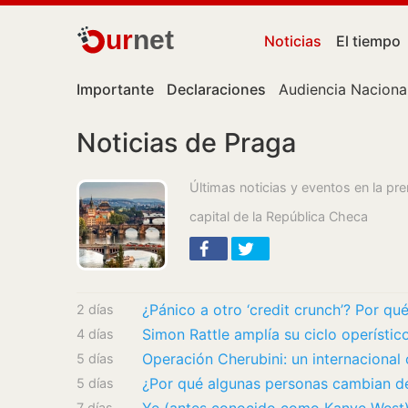
ur
net
Noticias
El tiempo
Importante
Declaraciones
Audiencia Naciona
Noticias de Praga
Últimas noticias y eventos en la pr
capital de la República Checa
2 días
4 días
5 días
5 días
7 días