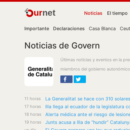
ur
net
Noticias
El tiempo
Importante
Declaraciones
Casa Blanca
Ceu
Noticias de Govern
Últimas noticias y eventos en la p
miembros del gobierno autonómico
La Generalitat se hace con 310 solares
11 horas
17 horas
18 horas
19 horas
un día