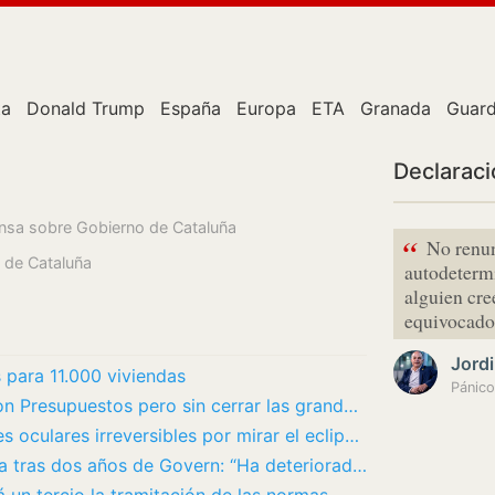
ta
Donald Trump
España
Europa
ETA
Granada
Guard
Declarac
rensa sobre Gobierno de Cataluña
“
No renun
 de Cataluña
autodetermi
alguien cre
equivocado
Jordi
 para 11.000 viviendas
Illa llega al ecuador de la legislatura con Presupuestos pero sin cerrar las grandes…
Alerta médica ante el riesgo de lesiones oculares irreversibles por mirar el eclipse sin…
Junts acusa a Illa de “hundir” Catalunya tras dos años de Govern: “Ha deteriorado la…