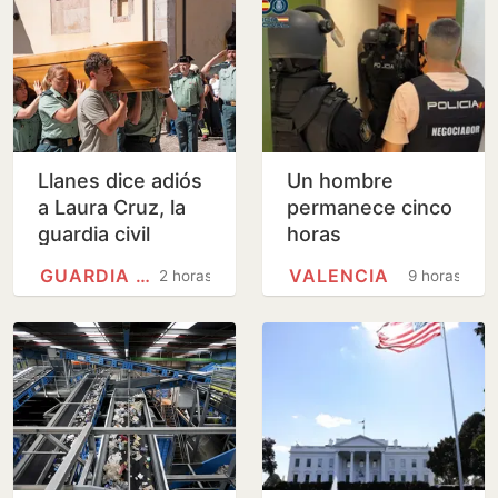
Llanes dice adiós
Un hombre
a Laura Cruz, la
permanece cinco
guardia civil
horas
asesinada por su
atrincherado en
GUARDIA CIVIL
VALENCIA
2 horas
9 horas
expareja
un piso de
Valencia con su
madre