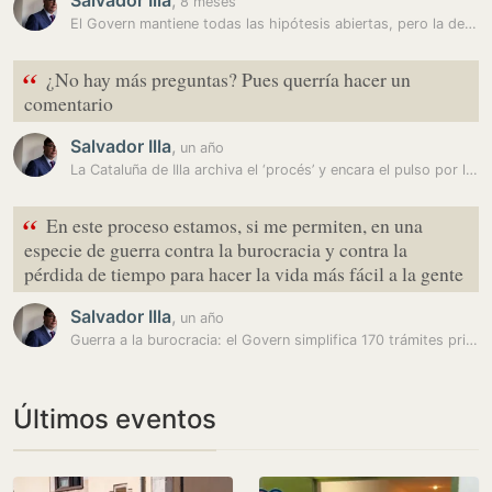
Salvador Illa
,
8 meses
El Govern mantiene todas las hipótesis abiertas, pero la de la fuga…
“
¿No hay más preguntas? Pues querría hacer un
comentario
Salvador Illa
,
un año
La Cataluña de Illa archiva el ‘procés’ y encara el pulso por la…
“
En este proceso estamos, si me permiten, en una
especie de guerra contra la burocracia y contra la
pérdida de tiempo para hacer la vida más fácil a la gente
Salvador Illa
,
un año
Guerra a la burocracia: el Govern simplifica 170 trámites prioritarios
Últimos eventos