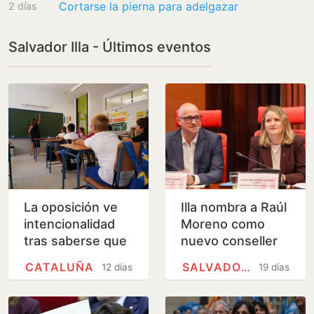
Cortarse la pierna para adelgazar
2 días
Salvador Illa - Últimos eventos
La oposición ve
Illa nombra a Raúl
intencionalidad
Moreno como
tras saberse que
nuevo conseller
Cataluña se
de Derechos
CATALUÑA
SALVADOR ILLA
12 días
19 días
queda fuera del
Sociales de la
Informe PISA
Generalitat