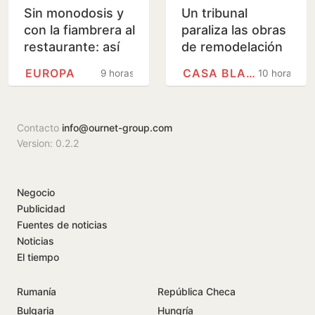
Sin monodosis y
Un tribunal
con la fiambrera al
paraliza las obras
restaurante: así
de remodelación
cambia el uso de
de la Casa Blanca
EUROPA
CASA BLANCA
9 horas
10 horas
plásticos la nueva
ordenadas por
directiva…
Trump
Contacto
info@ournet-group.com
Version: 0.2.2
Negocio
Publicidad
Fuentes de noticias
Noticias
El tiempo
Rumanía
República Checa
Bulgaria
Hungría