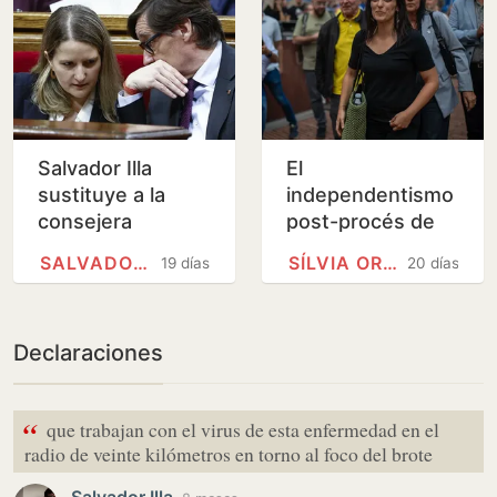
Salvador Illa
El
sustituye a la
independentismo
consejera
post-procés de
responsable de la
Sílvia Orriols
SALVADOR ILLA
SÍLVIA ORRIOLS
19 días
20 días
protección a los
ningunea la
menores
amnistía
Declaraciones
“
que trabajan con el virus de esta enfermedad en el
radio de veinte kilómetros en torno al foco del brote