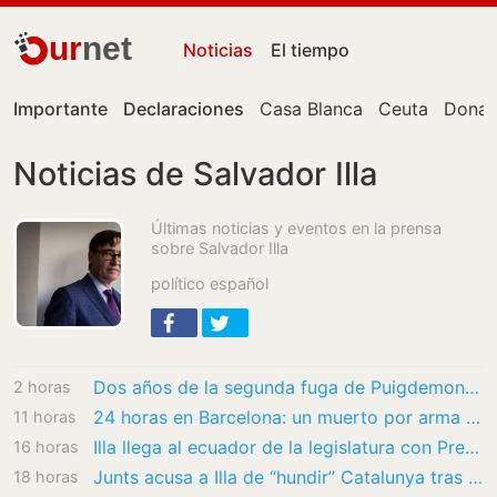
ur
net
Noticias
El tiempo
Importante
Declaraciones
Casa Blanca
Ceuta
Donal
Noticias de Salvador Illa
Últimas noticias y eventos en la prensa
sobre Salvador Illa
político español
Dos años de la segunda fuga de Puigdemont: tres ‘mossos’ a un paso de juicio mientras él…
2 horas
24 horas en Barcelona: un muerto por arma blanca, un herido crítico en otra reyerta y…
11 horas
Illa llega al ecuador de la legislatura con Presupuestos pero sin cerrar las grandes…
16 horas
Junts acusa a Illa de “hundir” Catalunya tras dos años de Govern: “Ha deteriorado la…
18 horas