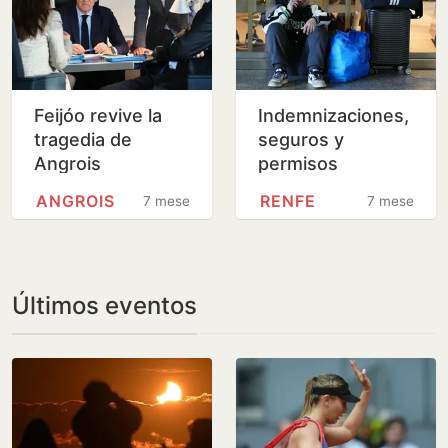
Feijóo revive la
Indemnizaciones,
tragedia de
seguros y
Angrois
permisos
laborales: guía
ANGROIS
RENFE
7 meses
7 meses
legal para los
afectados de
Adamuz
Últimos eventos