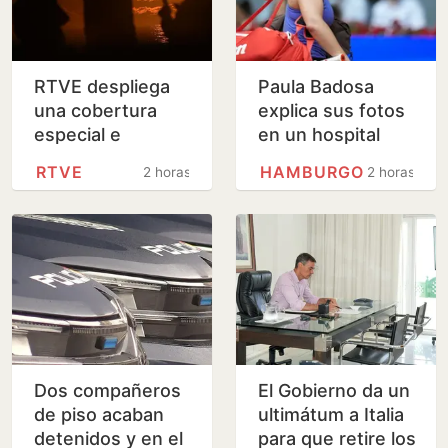
RTVE despliega
Paula Badosa
una cobertura
explica sus fotos
especial e
en un hospital
inclusiva para
RTVE
HAMBURGO
2 horas
2 horas
seguir el eclipse
solar del 12 de
agosto
Dos compañeros
El Gobierno da un
de piso acaban
ultimátum a Italia
detenidos y en el
para que retire los