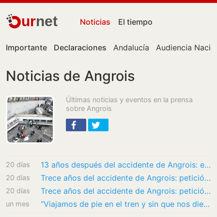
ur
net
Noticias
El tiempo
Importante
Declaraciones
Andalucía
Audiencia Nacio
Noticias de Angrois
Últimas noticias y eventos en la prensa
sobre Angrois
13 años después del accidente de Angrois: el caso sigue abierto con el indulto al…
20 días
Trece años del accidente de Angrois: petición de indulto para el maquinista, recursos ante…
20 días
Trece años del accidente de Angrois: petición de indulto para el maquinista y recursos…
20 días
“Viajamos de pie en el tren y sin que nos dieran ni agua”, la odisea de llegar a Madrid…
un mes