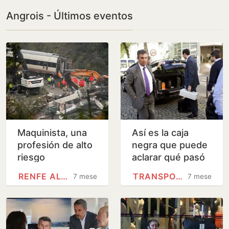
Angrois - Últimos eventos
Maquinista, una
Así es la caja
profesión de alto
negra que puede
riesgo
aclarar qué pasó
en el accidente
RENFE ALVIA
TRANSPORTE
7 meses
7 meses
de Adamuz