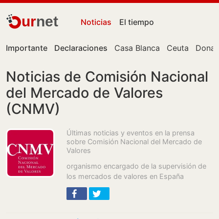
ur
net
Noticias
El tiempo
Importante
Declaraciones
Casa Blanca
Ceuta
Donal
Noticias de Comisión Nacional
del Mercado de Valores
(CNMV)
Últimas noticias y eventos en la prensa
sobre Comisión Nacional del Mercado de
Valores
organismo encargado de la supervisión de
los mercados de valores en España