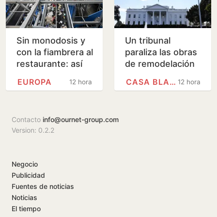
Sin monodosis y
Un tribunal
con la fiambrera al
paraliza las obras
restaurante: así
de remodelación
cambia el uso de
de la Casa Blanca
EUROPA
CASA BLANCA
12 horas
12 horas
plásticos la nueva
ordenadas por
directiva…
Trump
Contacto
info@ournet-group.com
Version: 0.2.2
Negocio
Publicidad
Fuentes de noticias
Noticias
El tiempo