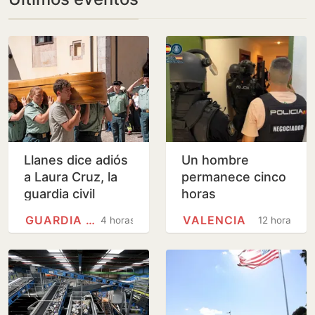
Llanes dice adiós
Un hombre
a Laura Cruz, la
permanece cinco
guardia civil
horas
asesinada por su
atrincherado en
GUARDIA CIVIL
VALENCIA
4 horas
12 horas
expareja
un piso de
Valencia con su
madre