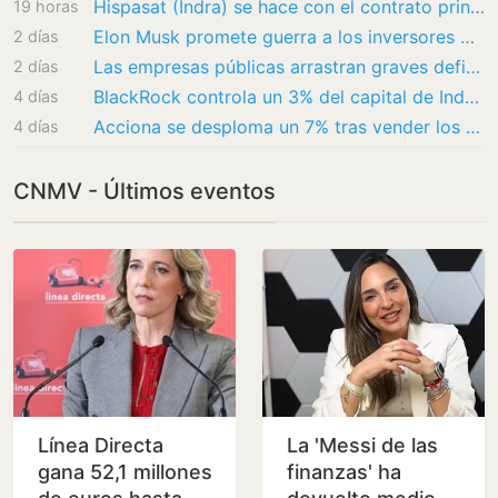
Hispasat (Indra) se hace con el contrato principal del proyecto espacial IRIS2 por más de…
19 horas
Elon Musk promete guerra a los inversores bajistas en SpaceX: “Mira que están avisados”
2 días
Las empresas públicas arrastran graves deficiencias en contratos de sus altos directivos
2 días
BlackRock controla un 3% del capital de Indra, valorado en más de 315 millones de euros
4 días
Acciona se desploma un 7% tras vender los Entrecanales Franco un 3% de sus acciones
4 días
CNMV - Últimos eventos
Línea Directa
La 'Messi de las
gana 52,1 millones
finanzas' ha