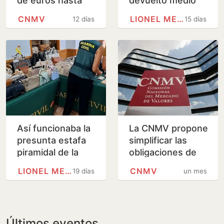
de euros hasta
devuelto medio
junio, un 19% más
millón de euros
CNMV
LIONEL MESSI
12 días
15 días
con las cuentas
bloqueadas
Así funcionaba la
La CNMV propone
presunta estafa
simplificar las
piramidal de la
obligaciones de
'Messi de las
las gestoras de
LIONEL MESSI
CNMV
19 días
un mes
finanzas'
fondos
Últimos eventos