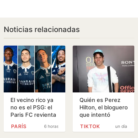
Noticias relacionadas
El vecino rico ya
Quién es Perez
no es el PSG: el
Hilton, el bloguero
Paris FC revienta
que intentó
el mercado
suicidarse
PARÍS
TIKTOK
6 horas
un día
durante un
directo en TikTok