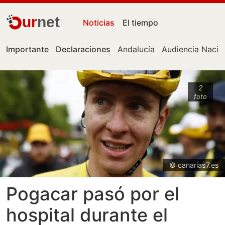
ur
net
Noticias
El tiempo
Importante
Declaraciones
Andalucía
Audiencia Nacio
2
foto
© canarias7.es
Pogacar pasó por el
hospital durante el