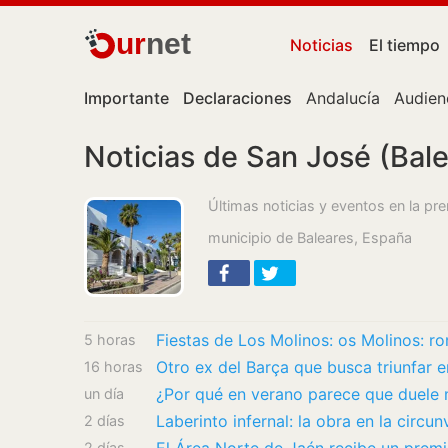
ur
net
Noticias
El tiempo
Importante
Declaraciones
Andalucía
Audien
Noticias de San José (Bale
Últimas noticias y eventos en la pr
municipio de Baleares, España
Fiestas de Los Molinos: os Molinos: ro
5 horas
16 horas
un día
Laberinto infernal: la obra en la circu
2 días
2 días