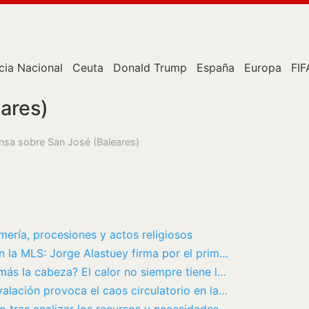
cia Nacional
Ceuta
Donald Trump
España
Europa
FIF
ares)
ensa sobre San José (Baleares)
mería, procesiones y actos religiosos
Otro ex del Barça que busca triunfar en la MLS: Jorge Alastuey firma por el primer equipo…
¿Por qué en verano parece que duele más la cabeza? El calor no siempre tiene la culpa
nvalación provoca el caos circulatorio en la…