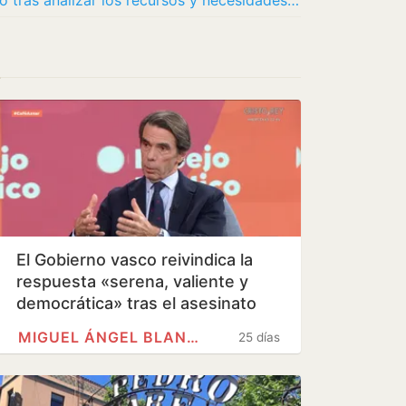
El Área Norte de Jaén recibe un premio tras analizar los recursos y necesidades de un…
s
El Gobierno vasco reivindica la
respuesta «serena, valiente y
democrática» tras el asesinato
de…
MIGUEL ÁNGEL BLANCO
25 días