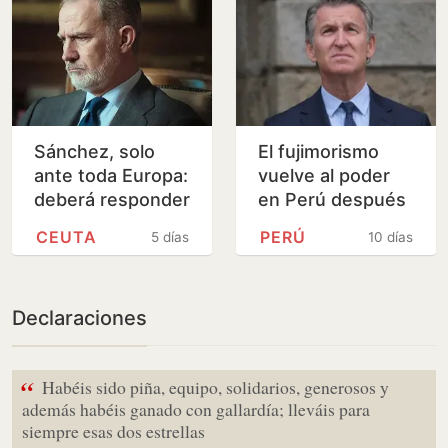
Sánchez, solo
El fujimorismo
ante toda Europa:
vuelve al poder
deberá responder
en Perú después
por el efecto
de 26 años con la
CEUTA
PERÚ
5 días
10 días
llamada que ha
toma de posesión
provocado su…
de Keiko Fujimori
Declaraciones
“
Habéis sido piña, equipo, solidarios, generosos y
además habéis ganado con gallardía; lleváis para
siempre esas dos estrellas