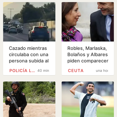
Cazado mientras
Robles, Marlaska,
circulaba con una
Bolaños y Albares
persona subida al
piden comparecer
techo del coche
en el Congreso
POLICÍA LOCAL
CEUTA
40 minutos
una hora
por las calles de
por la crisis de
Jávea
Ceuta