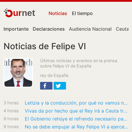
ur
net
Noticias
El tiempo
Importante
Declaraciones
Audiencia Nacional
Ceuta
Noticias de Felipe VI
Últimas noticias y eventos en la prensa
sobre Felipe VI de España
rey de España
Letizia y la conducción, por qué no vemos nunca a la reina ponerse al volante: «Su papel…
3 horas
Vivas da por hecho que el Rey irá a Ceuta tras advertirle de que Rabat “controla la…
4 horas
El Gobierno rehúye el refrendo necesario para que Felipe VI pueda cumplir su “compromiso”…
9 horas
No se debe empujar al Rey Felipe VI a ejercer de funambulista en Ceuta
9 horas