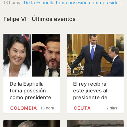
De la Espriella toma posesión como presidente de Colombia este viernes y ratifica el giro…
13 horas
Felipe VI - Últimos eventos
De la Espriella
El rey recibirá
toma posesión
este jueves al
como presidente
presidente de
de Colombia este
Ceuta en Palma
COLOMBIA
CEUTA
13 horas
2 días
viernes y ratifica
el giro a la…