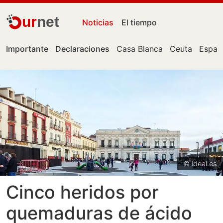
ur
net
Noticias
El tiempo
Importante
Declaraciones
Casa Blanca
Ceuta
Españ
© ideal.es
Cinco heridos por
quemaduras de ácido