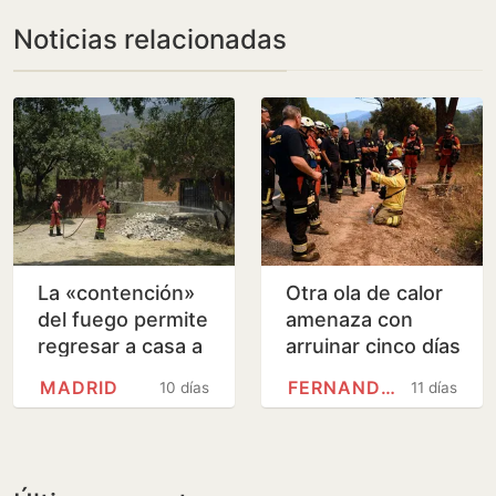
Noticias relacionadas
La «contención»
Otra ola de calor
del fuego permite
amenaza con
regresar a casa a
arruinar cinco días
30.000
de lucha sin
MADRID
FERNANDO GRANDE-MARLASKA
10 días
11 días
evacuados en
cuartel contra los
Madrid y Ávila
incendios