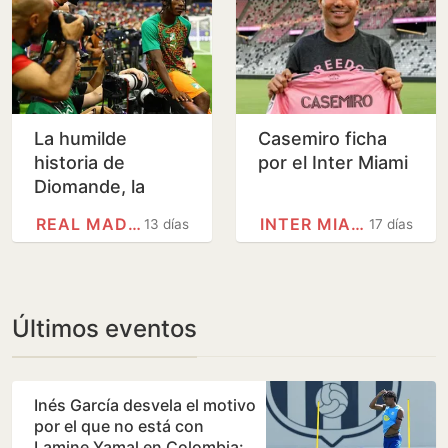
La humilde
Casemiro ficha
historia de
por el Inter Miami
Diomande, la
nueva estrella por
REAL MADRID
INTER MIAMI
13 días
17 días
la que el Real
Madrid ofrece
más de 100…
Últimos eventos
Inés García desvela el motivo
por el que no está con
Lamine Yamal en Colombia: