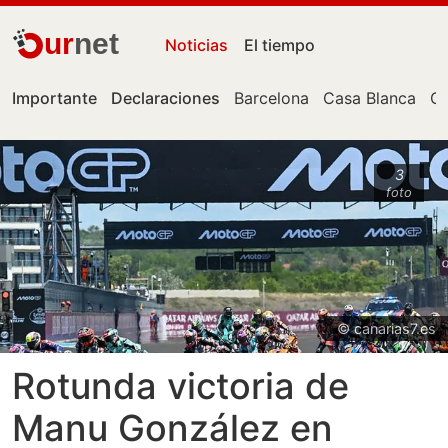
ur
net
Noticias
El tiempo
Importante
Declaraciones
Barcelona
Casa Blanca
Ce
3
foto
© canarias7.es
Rotunda victoria de
Manu González en