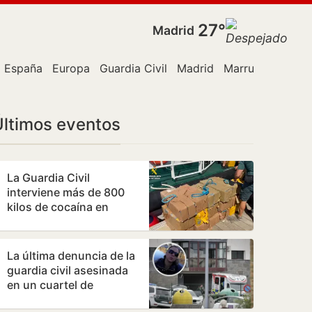
27°
Madrid
España
Europa
Guardia Civil
Madrid
Marruecos
Mini
Últimos eventos
La Guardia Civil
interviene más de 800
kilos de cocaína en
Huelva
La última denuncia de la
guardia civil asesinada
en un cuartel de
Asturias: «Declaró que