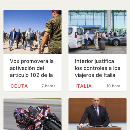
Vox promoverá la
Interior justifica
activación del
los controles a los
artículo 102 de la
viajeros de Italia
Constitución para
por la presión
CEUTA
ITALIA
7 horas
10 horas
investigar a
migratoria en su
Sánchez por…
país