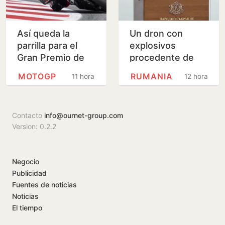
Así queda la
Un dron con
parrilla para el
explosivos
Gran Premio de
procedente de
Gran Bretaña de
Rumania se
MOTOGP
RUMANIA
11 horas
12 horas
MotoGP
estrella cerca de
un gasoducto en
Bulgaria
Contacto
info@ournet-group.com
Version: 0.2.2
Negocio
Publicidad
Fuentes de noticias
Noticias
El tiempo