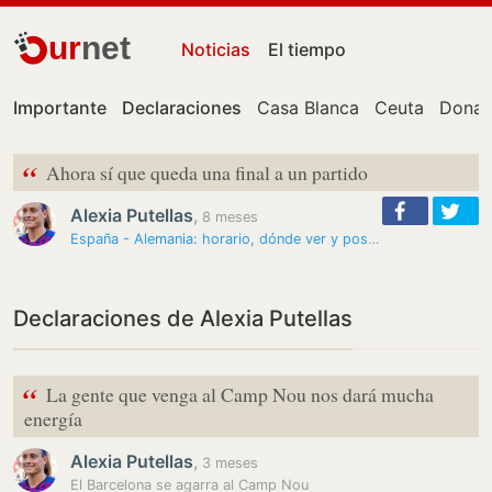
ur
net
Noticias
El tiempo
Importante
Declaraciones
Casa Blanca
Ceuta
Donal
“
Ahora sí que queda una final a un partido
Alexia Putellas
,
8 meses
España - Alemania: horario, dónde ver y posibles onces de la vuelta de…
Declaraciones de Alexia Putellas
“
La gente que venga al Camp Nou nos dará mucha
energía
Alexia Putellas
,
3 meses
El Barcelona se agarra al Camp Nou