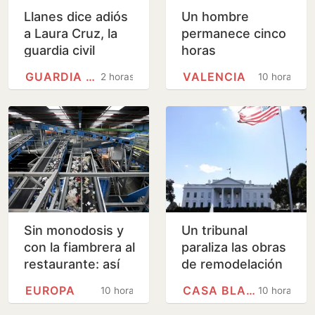
Llanes dice adiós
Un hombre
a Laura Cruz, la
permanece cinco
guardia civil
horas
asesinada por su
atrincherado en
GUARDIA CIVIL
VALENCIA
2 horas
10 horas
expareja
un piso de
Valencia con su
madre
Sin monodosis y
Un tribunal
con la fiambrera al
paraliza las obras
restaurante: así
de remodelación
cambia el uso de
de la Casa Blanca
EUROPA
CASA BLANCA
10 horas
10 horas
plásticos la nueva
ordenadas por
directiva…
Trump