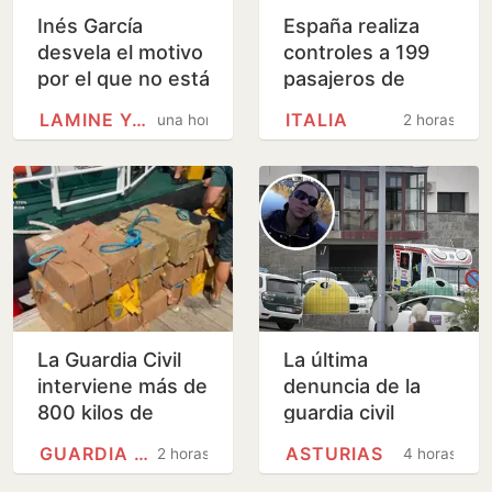
Inés García
España realiza
desvela el motivo
controles a 199
por el que no está
pasajeros de
con Lamine Yamal
terceros países
LAMINE YAMAL
ITALIA
una hora
2 horas
en Colombia:
en el primer día
‘Tengo malas…
de fronteras con
Italia
La Guardia Civil
La última
interviene más de
denuncia de la
800 kilos de
guardia civil
cocaína en Huelva
asesinada en un
GUARDIA CIVIL
ASTURIAS
2 horas
4 horas
cuartel de
Asturias: «Declaró