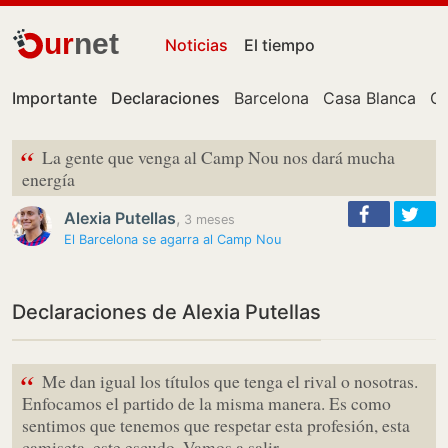
ur
net
Noticias
El tiempo
Importante
Declaraciones
Barcelona
Casa Blanca
Ce
“
La gente que venga al Camp Nou nos dará mucha
energía
Alexia Putellas
,
3 meses
El Barcelona se agarra al Camp Nou
Declaraciones de Alexia Putellas
“
Me dan igual los títulos que tenga el rival o nosotras.
Enfocamos el partido de la misma manera. Es como
sentimos que tenemos que respetar esta profesión, esta
camiseta, este escudo. Vamos a salir…