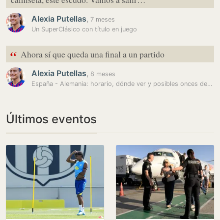
Alexia Putellas
,
7 meses
Un SuperClásico con título en juego
“
Ahora sí que queda una final a un partido
Alexia Putellas
,
8 meses
España - Alemania: horario, dónde ver y posibles onces de la vuelta de…
Últimos eventos