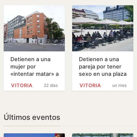
celebraban el
Mundial de
España
Detienen a una
Detienen a una
mujer por
pareja por tener
«intentar matar» a
sexo en una plaza
su expareja en
de Vitoria «llena
VITORIA
VITORIA
22 días
un mes
Vitoria
de niños»
Últimos eventos