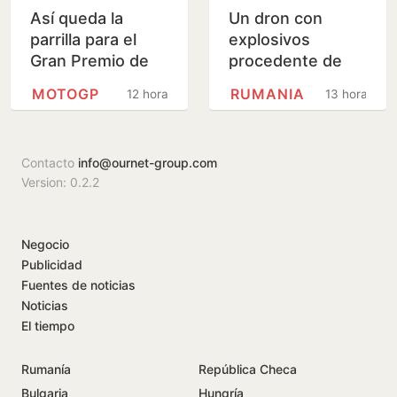
Así queda la
Un dron con
parrilla para el
explosivos
Gran Premio de
procedente de
Gran Bretaña de
Rumania se
MOTOGP
RUMANIA
12 horas
13 horas
MotoGP
estrella cerca de
un gasoducto en
Bulgaria
Contacto
info@ournet-group.com
Version: 0.2.2
Negocio
Publicidad
Fuentes de noticias
Noticias
El tiempo
Rumanía
República Checa
Bulgaria
Hungría