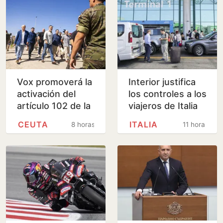
Vox promoverá la
Interior justifica
activación del
los controles a los
artículo 102 de la
viajeros de Italia
Constitución para
por la presión
CEUTA
ITALIA
8 horas
11 horas
investigar a
migratoria en su
Sánchez por…
país