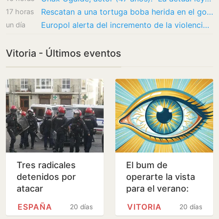
Rescatan a una tortuga boba herida en el golfo de Mazarrón
17 horas
Europol alerta del incremento de la violencia en los grupos radicales independentistas…
un día
Vitoria - Últimos eventos
Tres radicales
El bum de
detenidos por
operarte la vista
atacar
para el verano:
encapuchados a
¿es el mejor
ESPAÑA
VITORIA
20 días
20 días
vitorianos que
momento?