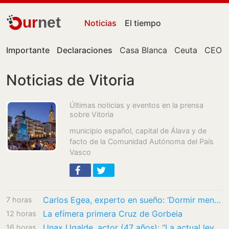
ur
net
Noticias
El tiempo
Importante
Declaraciones
Casa Blanca
Ceuta
CEO
Noticias de Vitoria
Últimas noticias y eventos en la prensa
sobre Vitoria
municipio español, capital de Álava y de
facto de la Comunidad Autónoma del País
Vasco
Carlos Egea, experto en sueño: ‘Dormir menos de seis horas por noche acelera el…
7 horas
La efímera primera Cruz de Gorbeia
12 horas
Unax Ugalde, actor (47 años): “La actual ley animal es una vergüenza, porque excluye a…
16 horas