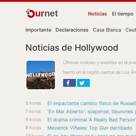
ur
net
Noticias
El tiempo
Importante
Declaraciones
Casa Blanca
Ceu
Noticias de Hollywood
Últimas noticias y eventos en la p
barrio en la región central de Los Á
5 horas
'En Mar Abierto': suspense, tiburones 
7 horas
8 horas
Maverick Viñales: Top Gun derribado
8 horas
13 horas