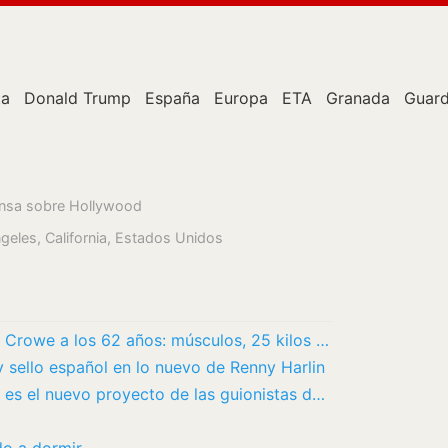
ta
Donald Trump
España
Europa
ETA
Granada
Guard
rensa sobre Hollywood
ngeles, California, Estados Unidos
El impactante cambio físico de Russell Crowe a los 62 años: músculos, 25 kilos menos y una…
y sello español en lo nuevo de Renny Harlin
El drama criminal ‘A Really Bad Person’ es el nuevo proyecto de las guionistas de ‘Las…