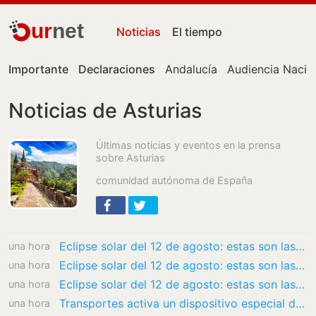
ur
net
Noticias
El tiempo
Importante
Declaraciones
Andalucía
Audiencia Nacio
Noticias de Asturias
Últimas noticias y eventos en la prensa
sobre Asturias
comunidad autónoma de España
Eclipse solar del 12 de agosto: estas son las advertencias de la DGT
una hora
Eclipse solar del 12 de agosto: estas son las advertencias de la DGT
una hora
Eclipse solar del 12 de agosto: estas son las advertencias de la DGT
una hora
Transportes activa un dispositivo especial de movilidad para facilitar los desplazamientos…
una hora