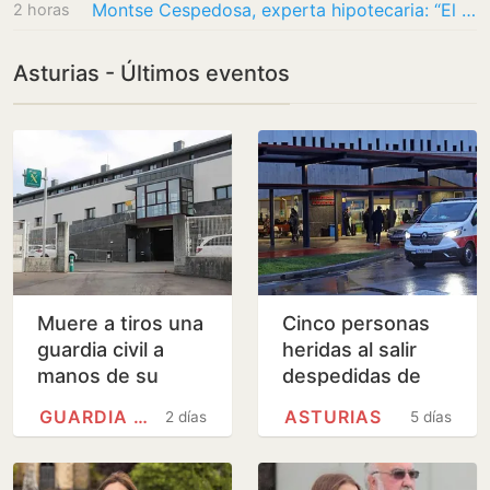
Montse Cespedosa, experta hipotecaria: “El precio imposible de vivienda lleva una…
2 horas
Asturias - Últimos eventos
Muere a tiros una
Cinco personas
guardia civil a
heridas al salir
manos de su
despedidas de
expareja en el
una atracción de
GUARDIA CIVIL
ASTURIAS
2 días
5 días
cuartel de Llanes
feria en Asturias
| Hoy