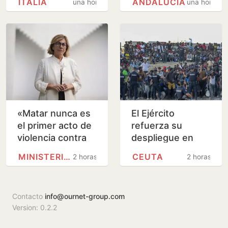
ITALIA
ANDALUCÍA
una hora
una hora
frontera a los
en plena
viajeros que…
regularización
«Matar nunca es
El Ejército
el primer acto de
refuerza su
violencia contra
despliegue en
una mujer, sino el
Ceuta con dos
MINISTERIO PÚBLICO
CEUTA
2 horas
2 horas
último; debemos
fragatas de la
estar alerta…
Armada
Contacto
info@ournet-group.com
Version: 0.2.2