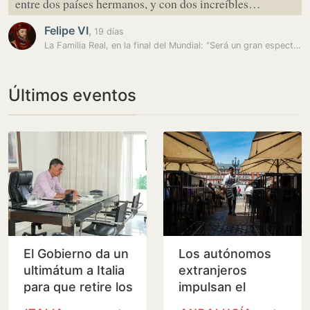
entre dos países hermanos, y con dos increíbles…
Felipe VI
,
19 días
La Familia Real, en la final del Mundial: “Será un gran espectáculo,…
Últimos eventos
El Gobierno da un
Los autónomos
ultimátum a Italia
extranjeros
para que retire los
impulsan el
controles en la
empleo turístico