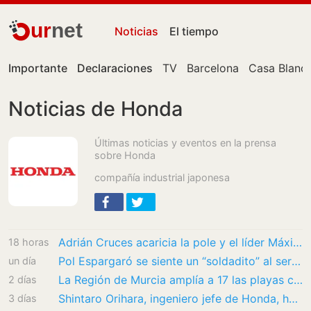
ur
net
Noticias
El tiempo
Importante
Declaraciones
TV
Barcelona
Casa Blanc
Noticias de Honda
Últimas noticias y eventos en la prensa
sobre Honda
compañía industrial japonesa
Adrián Cruces acaricia la pole y el líder Máximo Quiles sufre una grave caída
18 horas
Pol Espargaró se siente un “soldadito” al servicio de KTM
un día
La Región de Murcia amplía a 17 las playas con baño asistido para personas con…
2 días
Shintaro Orihara, ingeniero jefe de Honda, hace autocrítica: ‘A finales del año pasado, ya…
3 días