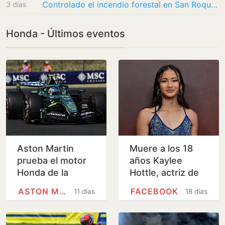
Controlado el incendio forestal en San Roque que ha dañado una vivienda y obligó a evacuar…
3 días
Honda - Últimos eventos
Aston Martin
Muere a los 18
prueba el motor
años Kaylee
Honda de la
Hottle, actriz de
esperanza
'Godzilla'
ASTON MARTIN
FACEBOOK
11 días
18 días