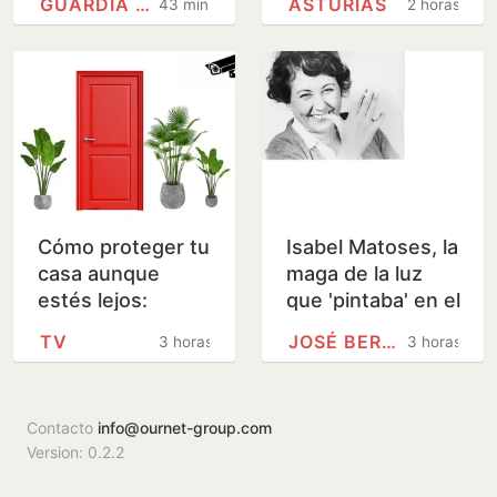
GUARDIA CIVIL
ASTURIAS
43 minutos
2 horas
cuartel de
Asturias: «Declaró
que sentía…
Cómo proteger tu
Isabel Matoses, la
casa aunque
maga de la luz
estés lejos:
que 'pintaba' en el
cámaras,
laboratorio
TV
JOSÉ BERGAMÍN
3 horas
3 horas
cerraduras,
sensores...
Contacto
info@ournet-group.com
Version: 0.2.2