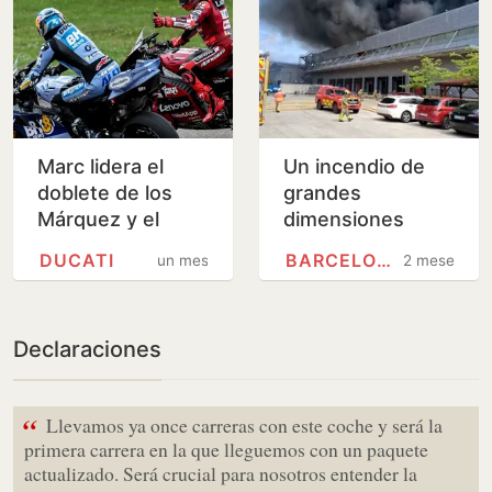
Marc lidera el
Un incendio de
doblete de los
grandes
Márquez y el
dimensiones
triplete de Ducati
quema la nave de
DUCATI
BARCELONA
un mes
2 meses
Honda en Santa
Perpètua,
Barcelona
Declaraciones
“
Llevamos ya once carreras con este coche y será la
primera carrera en la que lleguemos con un paquete
actualizado. Será crucial para nosotros entender la