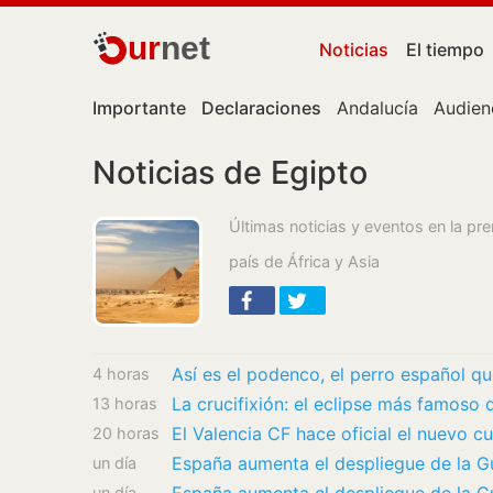
ur
net
Noticias
El tiempo
Importante
Declaraciones
Andalucía
Audien
Noticias de Egipto
Últimas noticias y eventos en la pr
país de África y Asia
4 horas
La crucifixión: el eclipse más famoso d
13 horas
El Valencia CF hace oficial el nuevo 
20 horas
un día
un día