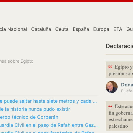
cia Nacional
Cataluña
Ceuta
España
Europa
ETA
Gu
Declarac
ensa sobre Egipto
“
Egipto y
presión so
Dona
El jef
Así es el podenco, el perro español que puede saltar hasta siete metros y cada vez tiene…
“
Este acu
e la historia nunca pudo existir
fin goberna
cuerpo técnico de Corberán
estrechamen
España aumenta el despliegue de la Guardia Civil en el paso de Rafah entre Gaza y Egipto
palestino