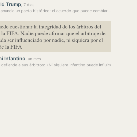
ld Trump
,
7 días
Trump anuncia un pacto histórico: el acuerdo que puede cambiar Gaza
ede cuestionar la integridad de los árbitros del
la FIFA. Nadie puede afirmar que el arbitraje de
da ser influenciado por nadie, ni siquiera por el
de la FIFA
i Infantino
,
un mes
a defiende a sus árbitros: «Ni siquiera Infantino puede influir»