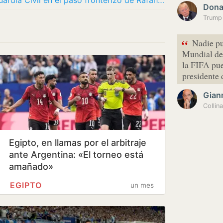
España aumenta el despliegue de la Guardia Civil en el paso fronterizo de Rafah entre la…
Dona
“
Nadie pu
Mundial de 
la FIFA pue
presidente 
Giann
Collin
Egipto, en llamas por el arbitraje
ante Argentina: «El torneo está
amañado»
EGIPTO
un mes