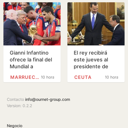
terapia de los
Andic
Gianni Infantino
El rey recibirá
ofrece la final del
este jueves al
Mundial a
presidente de
Marruecos a
Ceuta en Palma
MARRUECOS
CEUTA
10 horas
10 horas
cambio de apoyos
para su
continuidad,…
Contacto
info@ournet-group.com
Version: 0.2.2
Negocio