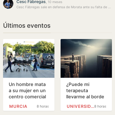
Cesc Fàbregas
,
10 meses
Cesc Fàbregas sale en defensa de Morata ante su falta de gol
Últimos eventos
Un hombre mata
¿Puede mi
a su mujer en un
terapeuta
centro comercial
llevarme al borde
de Murcia y logra
de un barranco?
MURCIA
UNIVERSIDAD DE BARCELONA
8 horas
8 horas
huir
Analizamos la