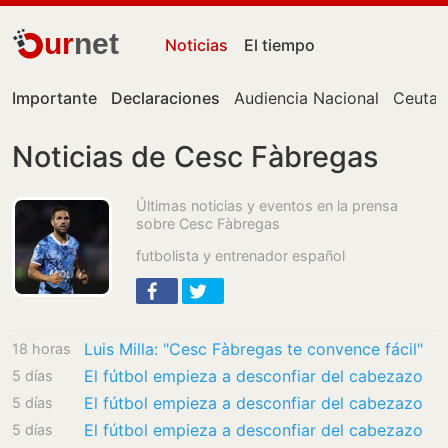
ur
net
Noticias
El tiempo
Importante
Declaraciones
Audiencia Nacional
Ceuta
Noticias de Cesc Fàbregas
Últimas noticias y eventos en la prensa
sobre Cesc Fàbregas
futbolista y entrenador español
Luis Milla: "Cesc Fàbregas te convence fácil"
18 horas
El fútbol empieza a desconfiar del cabezazo
5 días
El fútbol empieza a desconfiar del cabezazo
5 días
El fútbol empieza a desconfiar del cabezazo
5 días