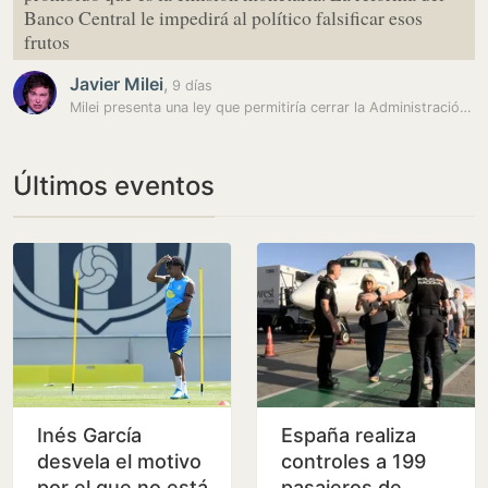
Banco Central le impedirá al político falsificar esos
frutos
Javier Milei
,
9 días
Milei presenta una ley que permitiría cerrar la Administración si hay…
Últimos eventos
Inés García
España realiza
desvela el motivo
controles a 199
por el que no está
pasajeros de