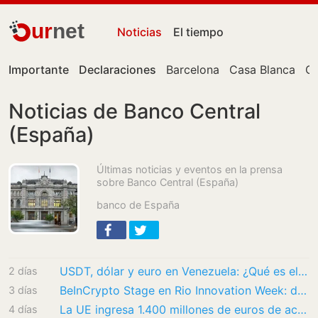
ur
net
Noticias
El tiempo
Importante
Declaraciones
Barcelona
Casa Blanca
Ce
Noticias de Banco Central
(España)
Últimas noticias y eventos en la prensa
sobre Banco Central (España)
banco de España
USDT, dólar y euro en Venezuela: ¿Qué es el fenómeno “Rockets and Feathers”?
2 días
BeInCrypto Stage en Rio Innovation Week: donde TradFi y las criptomonedas se encuentran
3 días
La UE ingresa 1.400 millones de euros de activos rusos inmovilizados
4 días