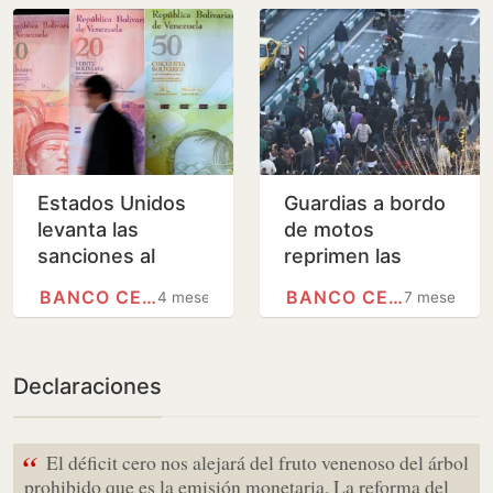
Estados Unidos
Guardias a bordo
levanta las
de motos
sanciones al
reprimen las
Banco Central de
manifestaciones
BANCO CENTRAL (ESPAÑA)
BANCO CENTRAL (ESPAÑA)
4 meses
7 meses
Venezuela y a
en Irán contra la
otras tres
crisis y a favor de
entidades
la…
Declaraciones
“
El déficit cero nos alejará del fruto venenoso del árbol
prohibido que es la emisión monetaria. La reforma del