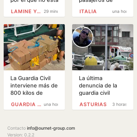
con Lamine Yamal
terceros países
LAMINE YAMAL
ITALIA
29 minutos
una hora
en Colombia:
en el primer día
‘Tengo malas…
de fronteras con
Italia
La Guardia Civil
La última
interviene más de
denuncia de la
800 kilos de
guardia civil
cocaína en Huelva
asesinada en un
GUARDIA CIVIL
ASTURIAS
una hora
3 horas
cuartel de
Asturias: «Declaró
que sentía…
Contacto
info@ournet-group.com
Version: 0.2.2