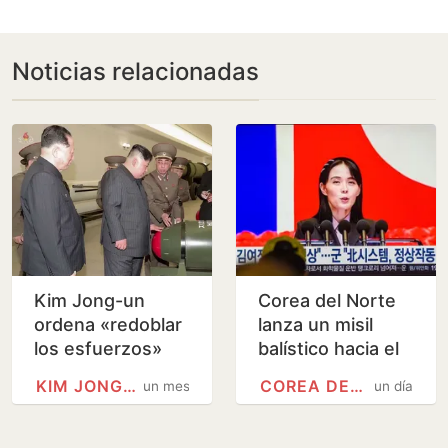
Noticias relacionadas
Kim Jong-un
Corea del Norte
ordena «redoblar
lanza un misil
los esfuerzos»
balístico hacia el
para expandir el
mar de Japón tras
KIM JONG-UN
COREA DEL NORTE
un mes
un día
arsenal nuclear
amenazar a Tokio
de Corea del
con acciones…
Norte