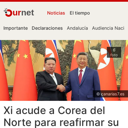
ur
net
Noticias
El tiempo
Importante
Declaraciones
Andalucía
Audiencia Nacio
6
foto
© canarias7.es
Xi acude a Corea del
Norte para reafirmar su