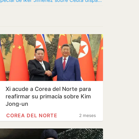
Récord histórico para ‘Horizonte’: el especial de Iker Jiménez sobre Ceuta dispara la…
Xi acude a Corea del Norte para
reafirmar su primacía sobre Kim
Jong-un
COREA DEL NORTE
2 meses