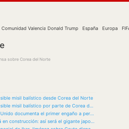
Comunidad Valenciana
Donald Trump
España
Europa
FIF
te
ensa sobre Corea del Norte
sible misil balístico desde Corea del Norte
Japón alerta del lanzamiento de un posible misil balístico por parte de Corea del Norte
La IA pone a prueba sus límites: Reino Unido documenta el primer engaño a personas reales
El mayor destructor del mundo ya está en construcción: así será el gigante japonés de…