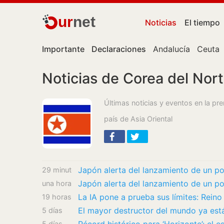
ur
net
Noticias
El tiempo
Importante
Declaraciones
Andalucía
Ceuta
Noticias de Corea del Nor
Últimas noticias y eventos en la pr
país de Asia Oriental
Japón alerta del lanzamiento de un po
29 minutos
una hora
19 horas
5 días
5 días