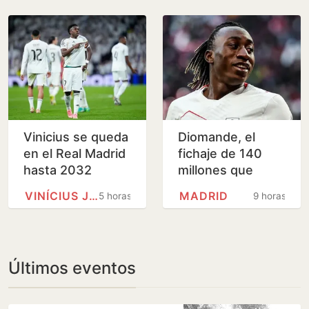
Vinicius se queda
Diomande, el
en el Real Madrid
fichaje de 140
hasta 2032
millones que
obliga al Madrid a
VINÍCIUS JÚNIOR
MADRID
5 horas
9 horas
hacer sitio
Últimos eventos