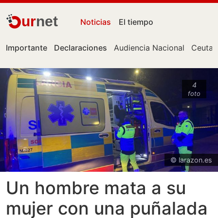
ur
net
Noticias
El tiempo
Importante
Declaraciones
Audiencia Nacional
Ceuta
4
foto
© larazon.es
Un hombre mata a su
mujer con una puñalada