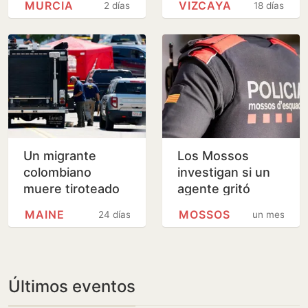
MURCIA
VIZCAYA
2 días
18 días
huir
insultos a
aficionados de la
selección
Un migrante
Los Mossos
colombiano
investigan si un
muere tiroteado
agente gritó
por el ICE en
“Pedro Sánchez”
MAINE
MOSSOS
24 días
un mes
Maine
para incitar a
insultar al
presidente…
Últimos eventos