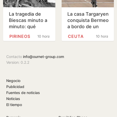
La tragedia de
La casa Targaryen
Biescas minuto a
conquista Bermeo
minuto: qué
a bordo de un
ocurrió en la riada
navío vasco
PIRINEOS
CEUTA
10 horas
10 horas
mortal de hace
30 años
Contacto
info@ournet-group.com
Version: 0.2.2
Negocio
Publicidad
Fuentes de noticias
Noticias
El tiempo