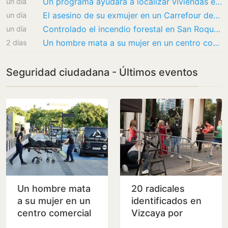
Un programa ayudará a localizar viviendas en zonas rurales de Murcia en caso de emergencia
un día
El asesino de su exmujer en un Carrefour de Murcia fue detenido en Puerto Lumbreras cuando…
un día
Controlado el incendio forestal en San Roque que ha dañado una vivienda y obligó a evacuar…
un día
Un hombre mata a su mujer en un centro comercial de Murcia y logra huir
2 días
Seguridad ciudadana - Últimos eventos
Un hombre mata
20 radicales
a su mujer en un
identificados en
centro comercial
Vizcaya por
de Murcia y logra
agresiones e