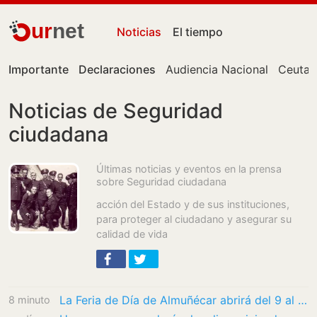
ur
net
Noticias
El tiempo
Importante
Declaraciones
Audiencia Nacional
Ceuta
Noticias de Seguridad
ciudadana
Últimas noticias y eventos en la prensa
sobre Seguridad ciudadana
acción del Estado y de sus instituciones,
para proteger al ciudadano y asegurar su
calidad de vida
La Feria de Día de Almuñécar abrirá del 9 al 11 de agosto con cinco conciertos gratuitos,…
8 minutos