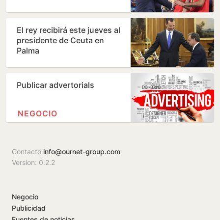
apoyos para su continuidad,
…
El rey recibirá este jueves al
presidente de Ceuta en
Palma
Publicar advertorials
NEGOCIO
Contacto
info@ournet-group.com
Version: 0.2.2
Negocio
Publicidad
Fuentes de noticias