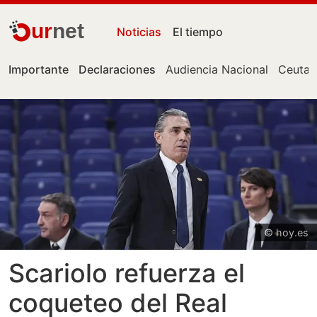
ur
net
Noticias
El tiempo
Importante
Declaraciones
Audiencia Nacional
Ceuta
© hoy.es
Scariolo refuerza el
coqueteo del Real