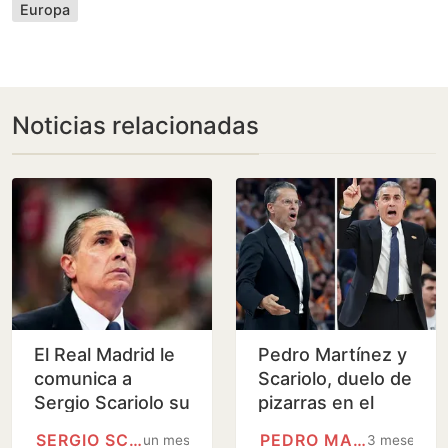
Europa
Noticias relacionadas
El Real Madrid le
Pedro Martínez y
comunica a
Scariolo, duelo de
Sergio Scariolo su
pizarras en el
despido
olimpo de la
SERGIO SCARIOLO
PEDRO MARTÍNEZ (GRANADA)
un mes
3 meses