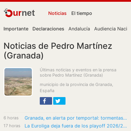
ur
net
Noticias
El tiempo
Importante
Declaraciones
Andalucía
Audiencia Nacio
Noticias de Pedro Martínez
(Granada)
Últimas noticias y eventos en la prensa
sobre Pedro Martínez (Granada)
municipio de la provincia de Granada‎,
España
Granada, en alerta por temportal: tormentas, «granizo menudo» y fuertes vientos en muchos…
6 horas
La Euroliga deja fuera de los playoff 2026/27 a Valencia Basket
17 horas