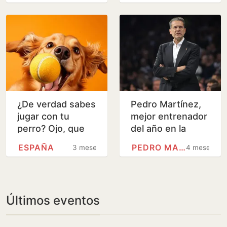
¿De verdad sabes
Pedro Martínez,
jugar con tu
mejor entrenador
perro? Ojo, que
del año en la
no vale con tirarle
Euroliga
ESPAÑA
PEDRO MARTÍNEZ (GRANADA)
3 meses
4 meses
la pelota mientras
miras el móvil
Últimos eventos