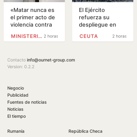
«Matar nunca es
El Ejército
el primer acto de
refuerza su
violencia contra
despliegue en
una mujer, sino el
Ceuta con dos
MINISTERIO PÚBLICO
CEUTA
2 horas
2 horas
último; debemos
fragatas de la
estar alerta…
Armada
Contacto
info@ournet-group.com
Version: 0.2.2
Negocio
Publicidad
Fuentes de noticias
Noticias
El tiempo
Rumanía
República Checa