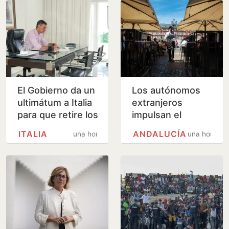
El Gobierno da un
Los autónomos
ultimátum a Italia
extranjeros
para que retire los
impulsan el
controles en la
empleo turístico
ITALIA
ANDALUCÍA
una hora
una hora
frontera a los
en plena
viajeros que…
regularización