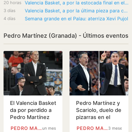
Valencia Basket, a por la estocada final en el mercado sin cambiar su modus operandi
20 horas
Valencia Basket, a por la última pieza para cerrar su reconstrucción más difícil
3 días
Semana grande en el Palau: aterriza Xevi Pujol
4 días
Pedro Martínez (Granada) - Últimos eventos
El Valencia Basket
Pedro Martínez y
da por perdido a
Scariolo, duelo de
Pedro Martínez
pizarras en el
olimpo de la
PEDRO MARTÍNEZ (GRANADA)
PEDRO MARTÍNEZ (GRANADA)
un mes
3 meses
Euroliga