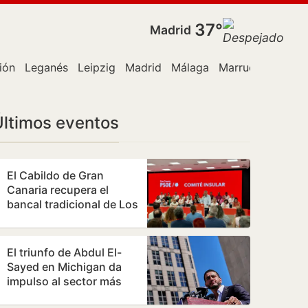
37°
Madrid
ión
Leganés
Leipzig
Madrid
Málaga
Marruecos
Polic
Últimos eventos
El Cabildo de Gran
Canaria recupera el
bancal tradicional de Los
Lavaderos de Artenara
El triunfo de Abdul El-
Sayed en Michigan da
impulso al sector más
progresista del Partido