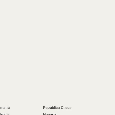
manía
República Checa
lgaria
Hungría