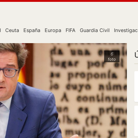
l
Ceuta
España
Europa
FIFA
Guardia Civil
Investigac
6
foto