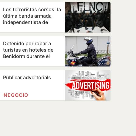
Demócrata
Los terroristas corsos, la
última banda armada
independentista de
Europa, declaran la
guerra a los…
Detenido por robar a
turistas en hoteles de
Benidorm durante el
desayuno
Publicar advertorials
NEGOCIO