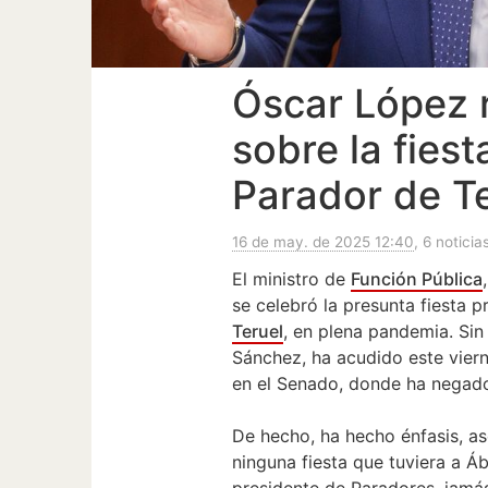
Óscar López 
sobre la fies
Parador de T
16 de may. de 2025 12:40
, 6 noticia
El ministro de
Función Pública
se celebró la presunta fiesta 
Teruel
, en plena pandemia. Si
Sánchez, ha acudido este viern
en el Senado, donde ha negad
De hecho, ha hecho énfasis, a
ninguna fiesta que tuviera a 
presidente de Paradores, jamá