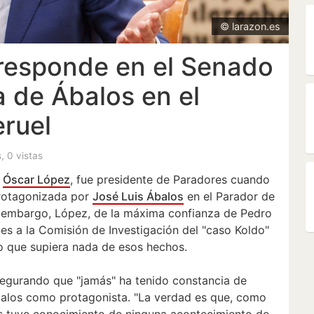
© larazon.es
responde en el Senado
ta de Ábalos en el
eruel
s, 0 vistas
,
Óscar López
, fue presidente de Paradores cuando
protagonizada por
José Luis Ábalos
en el Parador de
n embargo, López, de la máxima confianza de Pedro
es a la Comisión de Investigación del "caso Koldo"
o que supiera nada de esos hechos.
segurando que "jamás" ha tenido constancia de
Ábalos como protagonista. "La verdad es que, como
s tuve conocimiento de ninguna acontecimiento de