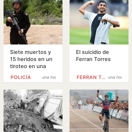
Siete muertos y
El suicidio de
15 heridos en un
Ferran Torres
tiroteo en una
escuela de
POLICÍA
FERRAN TORRES
una hora
una hora
Tailandia