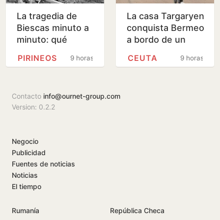
La tragedia de
La casa Targaryen
Biescas minuto a
conquista Bermeo
minuto: qué
a bordo de un
ocurrió en la riada
navío vasco
PIRINEOS
CEUTA
9 horas
9 horas
mortal de hace
30 años
Contacto
info@ournet-group.com
Version: 0.2.2
Negocio
Publicidad
Fuentes de noticias
Noticias
El tiempo
Rumanía
República Checa