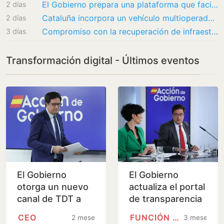
El Gobierno prepara una plataforma que facilitará el despliegue de fibra en España
2 días
Cataluña incorpora un vehículo multioperador que garantiza cobertura provisional durante…
2 días
Compromiso con la recuperación de infraestructuras viarias y las telecomunicaciones…
3 días
Transformación digital - Últimos eventos
El Gobierno
El Gobierno
otorga un nuevo
actualiza el portal
canal de TDT a
de transparencia
empresarios
para mejorar la
CEO
FUNCIÓN PÚBLICA
2 meses
3 meses
afines conocidos
accesibilidad de