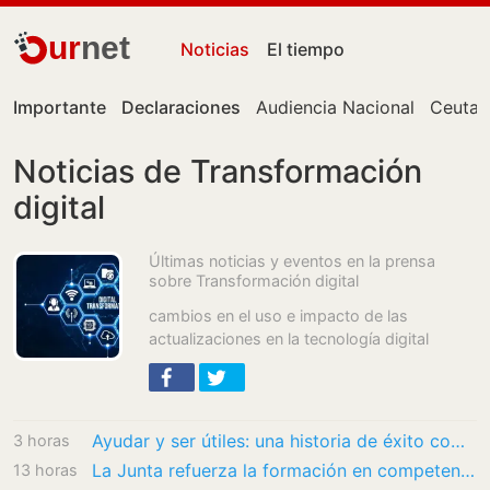
ur
net
Noticias
El tiempo
Importante
Declaraciones
Audiencia Nacional
Ceuta
Noticias de Transformación
digital
Últimas noticias y eventos en la prensa
sobre Transformación digital
cambios en el uso e impacto de las
actualizaciones en la tecnología digital
Ayudar y ser útiles: una historia de éxito compartido
3 horas
La Junta refuerza la formación en competencias digitales para los más jóvenes
13 horas