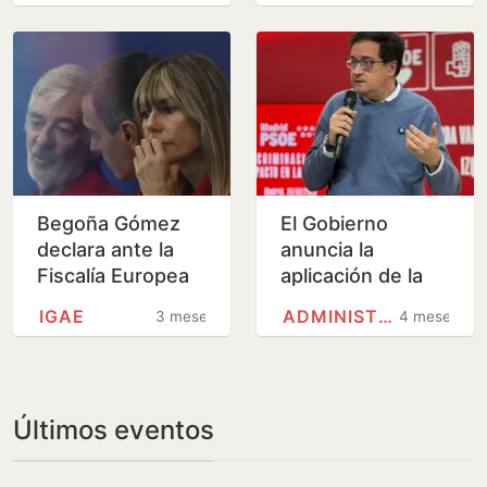
como los
los ciudadanos
rebeldes de Prisa
Begoña Gómez
El Gobierno
declara ante la
anuncia la
Fiscalía Europea
aplicación de la
por los contratos
jornada laboral de
IGAE
ADMINISTRACIÓN GENERAL DEL…
3 meses
4 meses
a Barrabés
35 horas en la
Administración
del Estado…
Últimos eventos