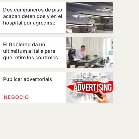
Dos compañeros de piso
acaban detenidos y en el
hospital por agredirse
con muletas y floreros
El Gobierno da un
ultimátum a Italia para
que retire los controles
en la frontera a los
viajeros que…
Publicar advertorials
NEGOCIO