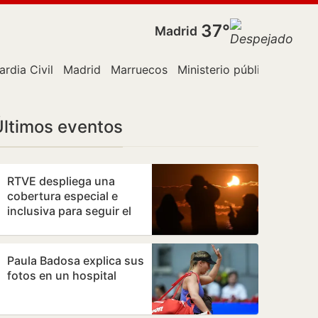
37°
Madrid
ardia Civil
Madrid
Marruecos
Ministerio público
París
Últimos eventos
RTVE despliega una
cobertura especial e
inclusiva para seguir el
eclipse solar del 12 de
agosto
Paula Badosa explica sus
fotos en un hospital