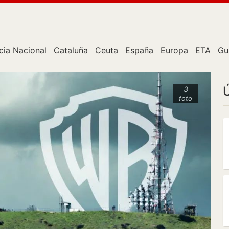
cia Nacional
Cataluña
Ceuta
España
Europa
ETA
Gu
3
foto