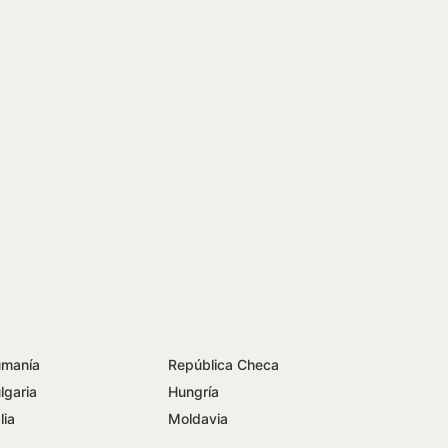
manía
República Checa
lgaria
Hungría
lia
Moldavia