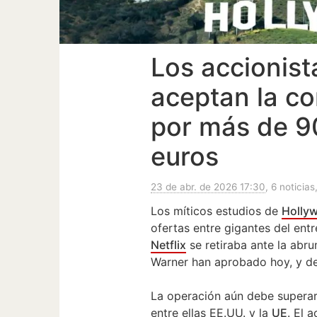
Los accionist
aceptan la c
por más de 9
euros
23 de abr. de 2026 17:30
, 6 noticias
Los míticos estudios de
Holly
ofertas entre gigantes del ent
Netflix
se retiraba ante la abr
Warner han aprobado hoy, y de
La operación aún debe superar 
entre ellas EE.UU. y la
UE
. El 