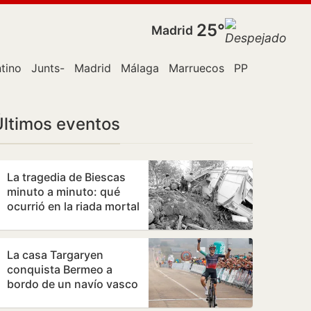
25°
Madrid
ntino
Junts-
Madrid
Málaga
Marruecos
PP
Policía
R
Últimos eventos
La tragedia de Biescas
minuto a minuto: qué
ocurrió en la riada mortal
de hace 30 años
La casa Targaryen
conquista Bermeo a
bordo de un navío vasco