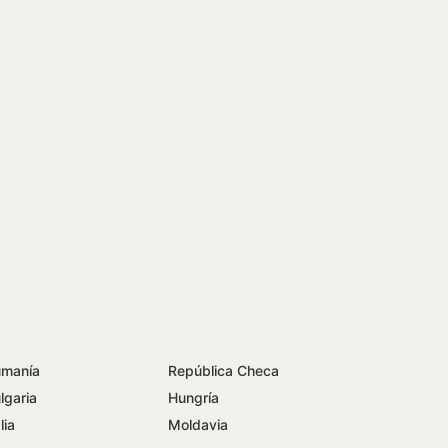
manía
República Checa
lgaria
Hungría
lia
Moldavia