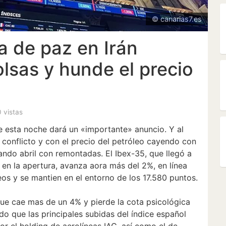
© canarias7.es
a de paz en Irán
olsas y hunde el precio
0 vistas
 esta noche dará un «importante» anuncio. Y al
 conflicto y con el precio del petróleo cayendo con
rando abril con remontadas. El Ibex-35, que llegó a
en la apertura, avanza aora más del 2%, en línea
os y se mantien en el entorno de los 17.580 puntos.
 que cae mas de un 4% y pierde la cota psicológica
do que las principales subidas del índice español
r el holding de aerolíneas IAG, así como el de