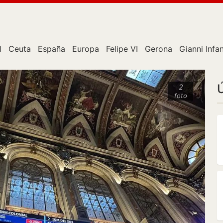
l
Ceuta
España
Europa
Felipe VI
Gerona
Gianni Infa
2
foto