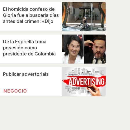
El homicida confeso de
Gloria fue a buscarla días
antes del crimen: «Dijo
que había quedado con…
De la Espriella toma
posesión como
presidente de Colombia
este viernes y ratifica el
giro a la…
Publicar advertorials
NEGOCIO