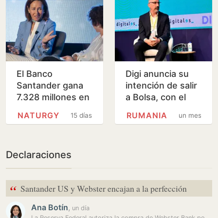
El Banco
Digi anuncia su
Santander gana
intención de salir
7.328 millones en
a Bolsa, con el
el primer
respaldo de la
NATURGY
RUMANIA
15 días
un mes
semestre del año,
familia Domínguez
un 15% más
de la Maza
Declaraciones
“
Santander US y Webster encajan a la perfección
Ana Botín
,
un día
La Reserva Federal autoriza la compra de Webster Bank por parte de…