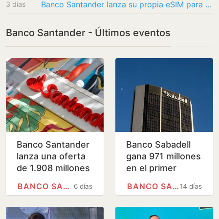
Banco Santander lanza su propia eSIM para tener Internet en 160 países
3 días
Banco Santander - Últimos eventos
Banco Santander
Banco Sabadell
lanza una oferta
gana 971 millones
de 1.908 millones
en el primer
para comprar el
semestre, un
BANCO SANTANDER
BANCO SABADELL
6 días
14 días
10% que aún no
0,5% menos
controlaba de
su…