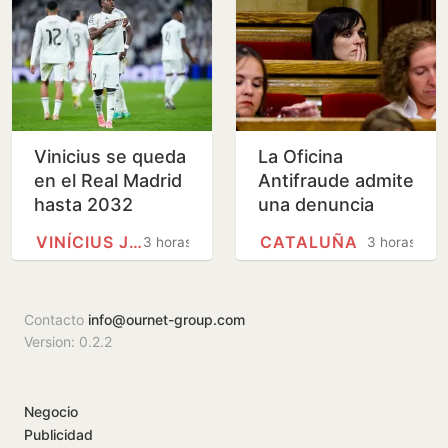
Vinicius se queda
La Oficina
en el Real Madrid
Antifraude admite
hasta 2032
una denuncia
sobre la
VINÍCIUS JÚNIOR
CATALUÑA
3 horas
3 horas
contratación de la
hija de Orriols
como policía…
Contacto
info@ournet-group.com
Version: 0.2.2
Negocio
Publicidad