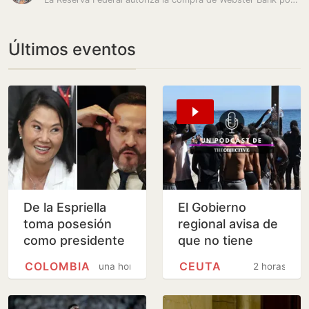
Últimos eventos
De la Espriella
El Gobierno
toma posesión
regional avisa de
como presidente
que no tiene
de Colombia este
medios para
COLOMBIA
CEUTA
una hora
2 horas
viernes y ratifica
acoger a menores
el giro a la…
de Ceuta, pero
admite que…