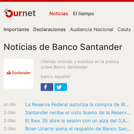
ur
net
Noticias
El tiempo
Importante
Declaraciones
Audiencia Nacional
Ceuta
Noticias de Banco Santander
Últimas noticias y eventos en la prensa
sobre Banco Santander
banco español
La Reserva Federal autoriza la compra de Webster Bank por parte de Banco Santander
un día
Santander recibe el visto bueno de la Reserva Federal para comprar el banco estadounidense…
2 días
El Ibex 35 abre la sesión con un alza del 0,4% y acaricia los históricos 20.100 puntos
2 días
Brian Uriarte suma el respaldo de Banco Santander tras un brillante debut en Moto3
2 días