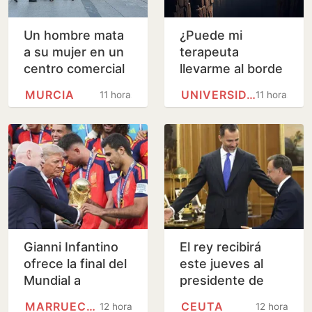
Un hombre mata
¿Puede mi
a su mujer en un
terapeuta
centro comercial
llevarme al borde
de Murcia y logra
de un barranco?
MURCIA
UNIVERSIDAD DE BARCELONA
11 horas
11 horas
huir
Analizamos la
terapia de los
Andic
Gianni Infantino
El rey recibirá
ofrece la final del
este jueves al
Mundial a
presidente de
Marruecos a
Ceuta en Palma
MARRUECOS
CEUTA
12 horas
12 horas