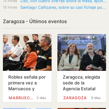
Liso, con cuatro ofertas sobre la mesa, apunta a tener minutos en el amistoso que medirá…
15 horas
Santiago Cañizares, sobre su casi fichaje por el Real Zaragoza: ‘Pedro Herrera no me…
15 horas
Zaragoza - Últimos eventos
Robles señala por
Zaragoza, elegida
primera vez a
sede de la
Marruecos y
Agencia Estatal
exige
de Salud Pública
MARRUECOS
ZARAGOZA
3 días
9 días
responsabilidades
por «echar a