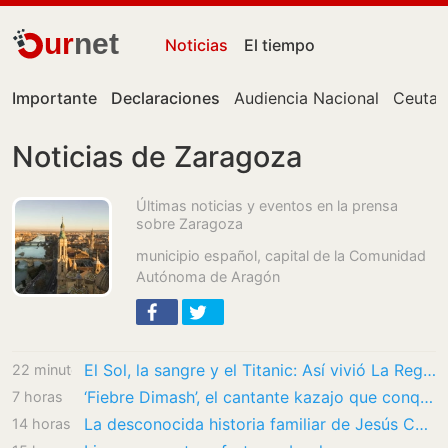
ur
net
Noticias
El tiempo
Importante
Declaraciones
Audiencia Nacional
Ceuta
Noticias de Zaragoza
Últimas noticias y eventos en la prensa
sobre Zaragoza
municipio español, capital de la Comunidad
Autónoma de Aragón
El Sol, la sangre y el Titanic: Así vivió La Región el eclipse de 1912 en Ourense
22 minutos
‘Fiebre Dimash’, el cantante kazajo que conquista a las españolas: “Es una forma de vida,…
7 horas
La desconocida historia familiar de Jesús Calleja: adoptó a un niño en Nepal y hoy presume…
14 horas