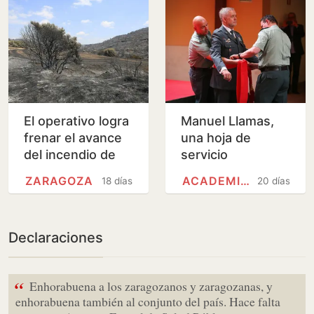
personas a la…
El operativo logra
Manuel Llamas,
frenar el avance
una hoja de
del incendio de
servicio
Zaragoza y
inmaculada ahora
ZARAGOZA
ACADEMIA GENERAL MILITAR…
18 días
20 días
mantiene estable
sepultada en las
el perímetro
'cloacas'
Declaraciones
“
Enhorabuena a los zaragozanos y zaragozanas, y
enhorabuena también al conjunto del país. Hace falta