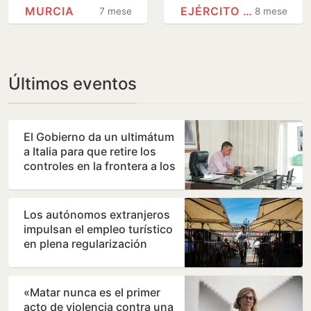
Medalla de Oro de
solitario
MURCIA
EJÉRCITO DEL AIRE
7 meses
8 meses
la Región de
Murcia a la
Princesa Leonor
Últimos eventos
El Gobierno da un ultimátum
a Italia para que retire los
controles en la frontera a los
viajeros que…
Los autónomos extranjeros
impulsan el empleo turístico
en plena regularización
«Matar nunca es el primer
acto de violencia contra una