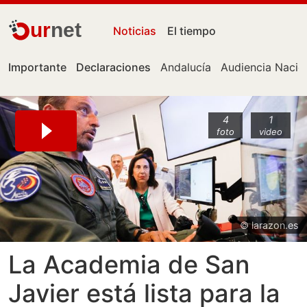
ur
net
Noticias
El tiempo
Importante
Declaraciones
Andalucía
Audiencia Nacio
4
1
foto
video
© larazon.es
La Academia de San
Javier está lista para la