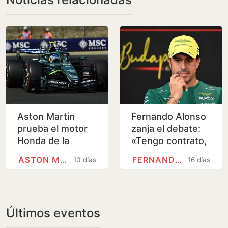
Aston Martin
Fernando Alonso
prueba el motor
zanja el debate:
Honda de la
«Tengo contrato,
esperanza
no me muevo» |
ASTON MARTIN
FERNANDO ALONSO
10 días
16 días
La Verdad
Últimos eventos