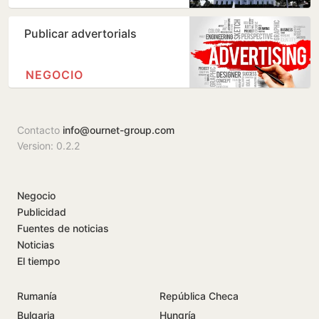
Publicar advertorials
NEGOCIO
Contacto
info@ournet-group.com
Version: 0.2.2
Negocio
Publicidad
Fuentes de noticias
Noticias
El tiempo
Rumanía
República Checa
Bulgaria
Hungría