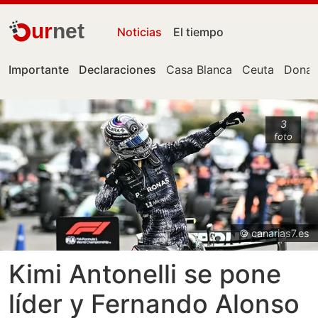
ur
net
Noticias
El tiempo
Importante
Declaraciones
Casa Blanca
Ceuta
Donal
3
foto
© canarias7.es
Kimi Antonelli se pone
líder y Fernando Alonso